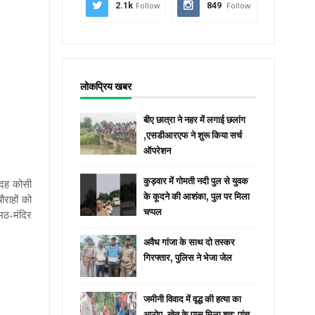
2.1k
Follow
849
Follow
लोकप्रिय खबर
बीए छात्रा ने नहर में लगाई छलांग
,एसडीआरएफ ने शुरू किया सर्च
ऑपरेशन
कुड़वार में गोमती नदी पुल से युवक
दह कोसी
के कूदने की आशंका, पुल पर मिला
राहों को
चप्पल
मठ-मंदिर
अवैध गांजा के साथ दो तस्कर
गिरफ्तार, पुलिस ने भेजा जेल
जमीनी विवाद में वृद्ध की हत्या का
आरोप, खेत के पास मिला शव; पांच