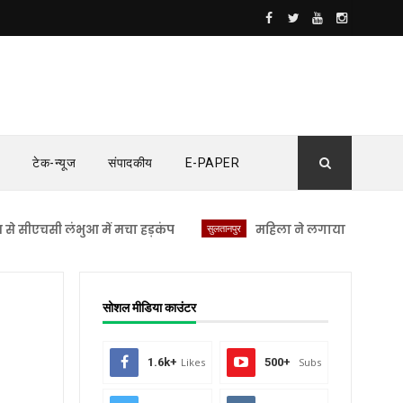
टेक-न्यूज
संपादकीय
E-PAPER
सी लंभुआ में मचा हड़कंप
सुलतानपुर
महिला ने लगाया यौन उत्पीड़न का 
सोशल मीडिया काउंटर
1.6k+
Likes
500+
Subs