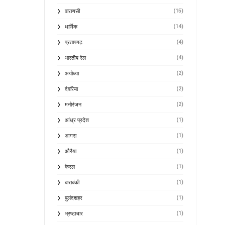
(15)
वाराणसी
(14)
धार्मिक
(4)
प्रतापगढ़
(4)
भारतीय रेल
(2)
अयोध्या
(2)
देवरिया
(2)
मनोरंजन
(1)
आंध्र प्रदेश
(1)
आगरा
(1)
औरैया
(1)
केरल
(1)
बाराबंकी
(1)
बुलंदशहर
(1)
भ्रष्टाचार