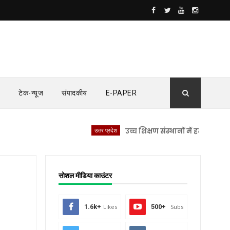
टेक-न्यूज
संपादकीय
E-PAPER
उत्तर प्रदेश
उच्च शिक्षण संस्थानों में हर दिन होगी नशामुक
सोशल मीडिया काउंटर
1.6k+
Likes
500+
Subs