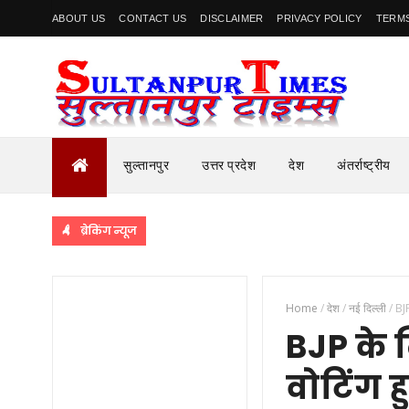
ABOUT US
CONTACT US
DISCLAIMER
PRIVACY POLICY
TERMS
सुल्तानपुर
उत्तर प्रदेश
देश
अंतर्राष्ट्रीय
ब्रेकिंग न्यूज
Home
/
देश
/
नई दिल्ली
/
BJP
BJP के 
वोटिंग 