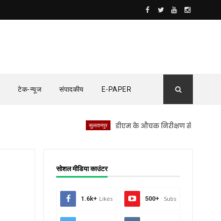
टेक-न्यूज
संपादकीय
E-PAPER
सुलतानपुर
डीएम के औचक निरीक्षण से सीएचसी लंभुआ मे
सोशल मीडिया काउंटर
1.6k+
Likes
500+
Subs