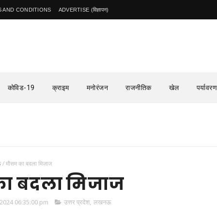
 AND CONDITIONS
ADVERTISE (विज्ञापन)
कोविड-19
क्राइम
मनोरंजन
राजनीतिक
खेल
पर्यावरण
ऊ
/
मौसम का बदला मिजाज
ा बदला मिजाज
2024 06:35:00 pm
उत्तर प्रदेश
,
लखनऊ