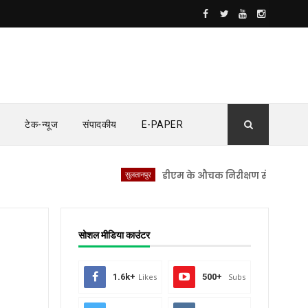
टेक-न्यूज
संपादकीय
E-PAPER
सुलतानपुर
डीएम के औचक निरीक्षण से सीएचसी लंभुआ में
सोशल मीडिया काउंटर
1.6k+
Likes
500+
Subs