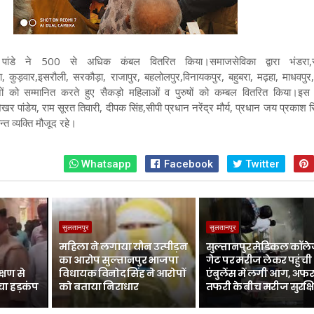
पांडे ने 500 से अधिक कंबल वितरित किया।समाजसेविका द्वारा भंडरा,स
ा, कुड़वार,इसरौली, सरकौड़ा, राजापुर, बहलोलपुर,विनायकपुर, बहुबरा, मढ़हा, माधवपुर,
ानों को सम्मानित करते हुए सैकड़ो महिलाओं व पुरुषों को कम्बल वितरित किया।इस
शेखर पांडेय, राम सूरत तिवारी, दीपक सिंह,सीपी प्रधान नरेंद्र मौर्य, प्रधान जय प्रकाश 
न्त व्यक्ति मौजूद रहे।
Whatsapp
Facebook
Twitter
सुलतानपुर
सुलतानपुर
महिला ने लगाया यौन उत्पीड़न
सुल्तानपुर मेडिकल कॉले
का आरोप सुल्तानपुर भाजपा
गेट पर मरीज लेकर पहुंची
्षण से
विधायक विनोद सिंह ने आरोपों
एंबुलेंस में लगी आग, अफर
चा हड़कंप
को बताया निराधार
तफरी के बीच मरीज सुरक्ष