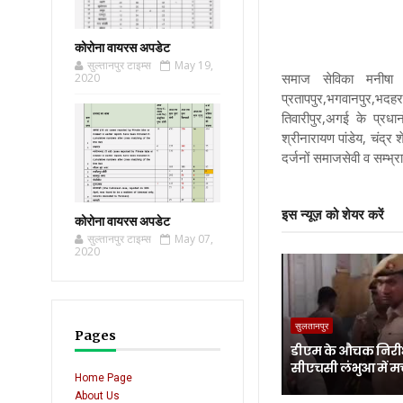
कोरोना वायरस अपडेट
सुल्तानपुर टाइम्स
May 19,
समाज सेविका मनीषा 
2020
प्रतापपुर,भगवानपुर,भदहर
तिवारीपुर,अगई के प्रध
श्रीनारायण पांडेय, चंद्र 
दर्जनों समाजसेवी व सम्भ्रा
इस न्यूज़ को शेयर करें
कोरोना वायरस अपडेट
सुल्तानपुर टाइम्स
May 07,
2020
सुलतानपुर
Pages
डीएम के औचक निरीक
सीएचसी लंभुआ में म
Home Page
About Us