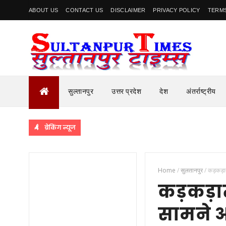
ABOUT US
CONTACT US
DISCLAIMER
PRIVACY POLICY
TERMS
सुल्तानपुर
उत्तर प्रदेश
देश
अंतर्राष्ट्रीय
ब्रेकिंग न्यूज
Home
/
सुलतानपुर
/
कड़कड़ात
कड़कड़ात
सामने आ