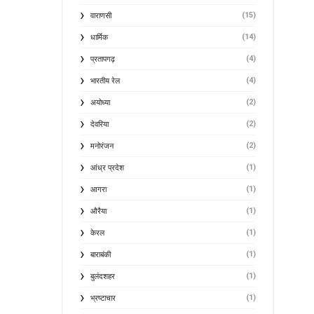
(15)
वाराणसी
(14)
धार्मिक
(4)
प्रतापगढ़
(4)
भारतीय रेल
(2)
अयोध्या
(2)
देवरिया
(2)
मनोरंजन
(1)
आंध्र प्रदेश
(1)
आगरा
(1)
औरैया
(1)
केरल
(1)
बाराबंकी
(1)
बुलंदशहर
(1)
भ्रष्टाचार