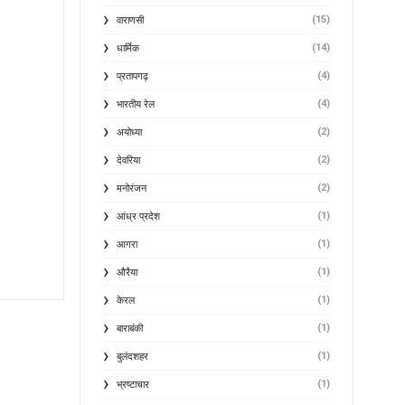
(15)
वाराणसी
(14)
धार्मिक
(4)
प्रतापगढ़
(4)
भारतीय रेल
(2)
अयोध्या
(2)
देवरिया
(2)
मनोरंजन
(1)
आंध्र प्रदेश
(1)
आगरा
(1)
औरैया
(1)
केरल
(1)
बाराबंकी
(1)
बुलंदशहर
(1)
भ्रष्टाचार