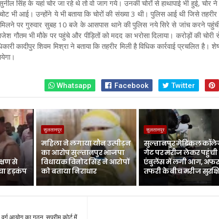
 सुनील सिंह के यहां चोर जा रहे थे तो वो जाग गये। उनकी चोरों से हाथापाई भी हुई, चोर ने उन
 चोट भी आई। उन्होंने ये भी बताया कि चोरों की संख्या 3 थी। पुलिस आई थी जिसे तहरीर
लने पर गुरुवार सुबह 10 बजे के आसपास थाने की पुलिस नये सिरे से जांच करने पहुंची
जेश गौतम भी मौके पर पहुंचे और पीड़ितों को मदद का भरोसा दिलाया। करोड़ों की चोरी से 
राधिकारी कादीपुर शिवम मिश्रा ने बताया कि तहरीर मिली है विधिक कार्रवाई प्रचलित है। शे
ायेगा।
Whatsapp
Facebook
Twitter
सुलतानपुर
सुलतानपुर
महिला ने लगाया यौन उत्पीड़न
सुल्तानपुर मेडिकल कॉले
का आरोप सुल्तानपुर भाजपा
गेट पर मरीज लेकर पहुंची
्षण से
विधायक विनोद सिंह ने आरोपों
एंबुलेंस में लगी आग, अफर
चा हड़कंप
को बताया निराधार
तफरी के बीच मरीज सुरक्ष
र्ग आयोग का गठन, सुप्रीम कोर्ट में