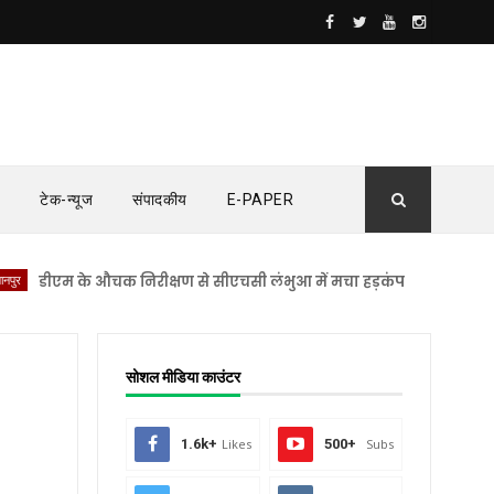
टेक-न्यूज
संपादकीय
E-PAPER
एम के औचक निरीक्षण से सीएचसी लंभुआ में मचा हड़कंप
सुलतानपुर
महिला 
सोशल मीडिया काउंटर
1.6k+
Likes
500+
Subs