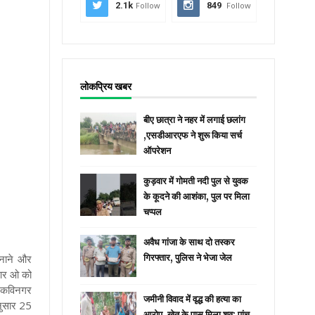
2.1k
Follow
849
Follow
लोकप्रिय खबर
बीए छात्रा ने नहर में लगाई छलांग
,एसडीआरएफ ने शुरू किया सर्च
ऑपरेशन
कुड़वार में गोमती नदी पुल से युवक
के कूदने की आशंका, पुल पर मिला
चप्पल
अवैध गांजा के साथ दो तस्कर
बनाने और
गिरफ्तार, पुलिस ने भेजा जेल
 आर ओ को
।
कविनगर
जमीनी विवाद में वृद्ध की हत्या का
नुसार 25
आरोप, खेत के पास मिला शव; पांच