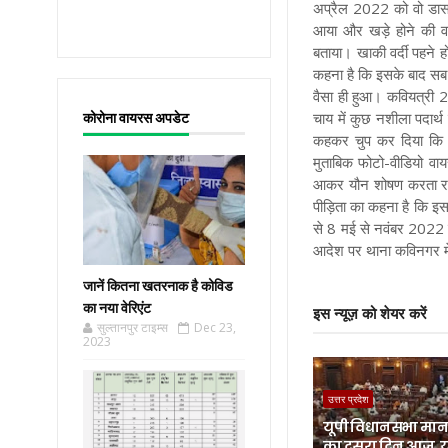
अप्रैल 2022 को वो डासन
आया और खड़े होने की वजह
बताया। खाकी वर्दी पहने 
कहना है कि इसके बाद सब 
वैसा ही हुआ। कवियत्री 2
चाय में कुछ नशीला पदार्थ
कोरोना वायरस अपडेट
कहकर चुप कर दिया कि अ
मुताबिक फोटो-वीडियो वा
आकर यौन शोषण करता र
पीड़िता का कहना है कि इस 
से 8 मई से नवंबर 2022 
आदेश पर थाना कविनगर मे
जानें कितना खतरनाक है कोविड
का नया वेरिएंट
इस न्यूज़ को शेयर करें
सुल्तानपुर टाइम्स
Dec 23,
2023
उत्तर प्रदेश
यूपी विधानसभा मानस
का दूसरा दिन आज, 