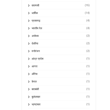
(15)
वाराणसी
(14)
धार्मिक
(4)
प्रतापगढ़
(4)
भारतीय रेल
(2)
अयोध्या
(2)
देवरिया
(2)
मनोरंजन
(1)
आंध्र प्रदेश
(1)
आगरा
(1)
औरैया
(1)
केरल
(1)
बाराबंकी
(1)
बुलंदशहर
(1)
भ्रष्टाचार