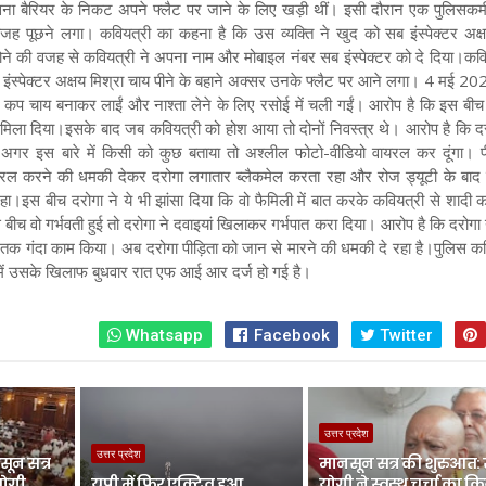
ा बैरियर के निकट अपने फ्लैट पर जाने के लिए खड़ी थीं। इसी दौरान एक पुलिसकर्म
 पूछने लगा। कवियत्री का कहना है कि उस व्यक्ति ने खुद को सब इंस्पेक्टर अक्ष
होने की वजह से कवियत्री ने अपना नाम और मोबाइल नंबर सब इंस्पेक्टर को दे दिया।
कवि
इंस्पेक्टर अक्षय मिश्रा चाय पीने के बहाने अक्सर उनके फ्लैट पर आने लगा। 4 मई 20
 कप चाय बनाकर लाईं और नाश्ता लेने के लिए रसोई में चली गईं। आरोप है कि इस बीच 
 मिला दिया।
इसके बाद जब कवियत्री को होश आया तो दोनों निवस्त्र थे। आरोप है कि दरो
गर इस बारे में किसी को कुछ बताया तो अश्लील फोटो-वीडियो वायरल कर दूंगा। प
यरल करने की धमकी देकर दरोगा लगातार ब्लैकमेल करता रहा और रोज ड्यूटी के बाद 
हा।
इस बीच दरोगा ने ये भी झांसा दिया कि वो फैमिली में बात करके कवियत्री से शादी
बीच वो गर्भवती हुई तो दरोगा ने दवाइयां खिलाकर गर्भपात करा दिया। आरोप है कि दरोगा 
तक गंदा काम किया। अब दरोगा पीड़िता को जान से मारने की धमकी दे रहा है।
पुलिस कम
ं उसके खिलाफ बुधवार रात एफ आई आर दर्ज हो गई है।
Whatsapp
Facebook
Twitter
उत्तर प्रदेश
उत्तर प्रदेश
ून सत्र
मानसून सत्र की शुरुआत:
योगी
यूपी में फिर एक्टिव हुआ
योगी ने स्वस्थ चर्चा का क