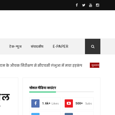
टेक-न्यूज
संपादकीय
E-PAPER
चक निरीक्षण से सीएचसी लंभुआ में मचा हड़कंप
सुलतानपुर
महिला ने लगाय
सोशल मीडिया काउंटर
लील
1.6k+
Likes
500+
Subs
ा