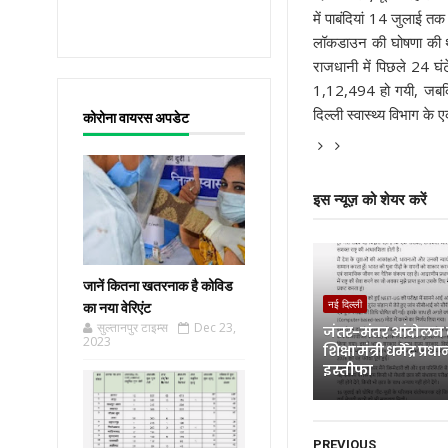
में पाबंदियां 14 जुलाई तक
लॉकडाउन की घोषणा की थी।
राजधानी में पिछले 24 घं
1,12,494 हो गयी, जबकि इ
दिल्ली स्वास्थ्य विभाग के
कोरोना वायरस अपडेट
इस न्यूज़ को शेयर करें
जानें कितना खतरनाक है कोविड
नई दिल्ली
का नया वेरिएंट
सुल्तानपुर टाइम्स
Dec 23,
जंतर-मंतर आंदोलन
2023
शिक्षा मंत्री धर्मेंद्र प्र
इस्तीफा
PREVIOUS