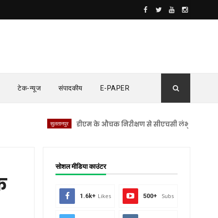
टेक-न्यूज
संपादकीय
E-PAPER
सुलतानपुर
डीएम के औचक निरीक्षण से सीएचसी लंभुआ में मचा हड़कंप
सोशल मीडिया काउंटर
े
1.6k+
Likes
500+
Subs