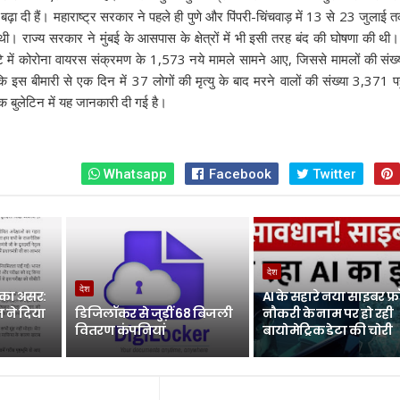
 बढ़ा दी हैं। महाराष्ट्र सरकार ने पहले ही पुणे और पिंपरी-चिंचवाड़ में 13 से 23 जुलाई 
 राज्य सरकार ने मुंबई के आसपास के क्षेत्रों में भी इसी तरह बंद की घोषणा की थी। र
टे में कोरोना वायरस संक्रमण के 1,573 नये मामले सामने आए, जिससे मामलों की संख्
स बीमारी से एक दिन में 37 लोगों की मृत्यु के बाद मरने वालों की संख्या 3,371 प
 एक बुलेटिन में यह जानकारी दी गई है।
Whatsapp
Facebook
Twitter
देश
देश
 का असर:
AI के सहारे नया साइबर फ्र
धान ने दिया
डिजिलॉकर से जुड़ीं 68 बिजली
नौकरी के नाम पर हो रही
वितरण कंपनियां
बायोमेट्रिक डेटा की चोरी