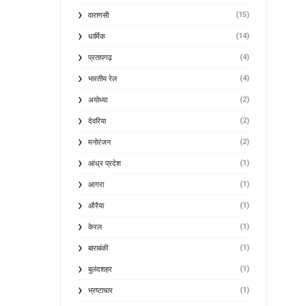
(15)
वाराणसी
(14)
धार्मिक
(4)
प्रतापगढ़
(4)
भारतीय रेल
(2)
अयोध्या
(2)
देवरिया
(2)
मनोरंजन
(1)
आंध्र प्रदेश
(1)
आगरा
(1)
औरैया
(1)
केरल
(1)
बाराबंकी
(1)
बुलंदशहर
(1)
भ्रष्टाचार