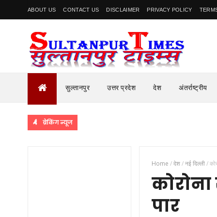
ABOUT US
CONTACT US
DISCLAIMER
PRIVACY POLICY
TERMS
सुल्तानपुर
उत्तर प्रदेश
देश
अंतर्राष्ट्रीय
ब्रेकिंग न्यूज
Home
/
देश
/
नई दिल्ली
/
कोर
कोरोना स
पार