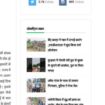
2.1k
Follow
849
Follow
लोकप्रिय खबर
बीए छात्रा ने नहर में लगाई छलांग
,एसडीआरएफ ने शुरू किया सर्च
ऑपरेशन
की संख्या
ी मौत हो
कुड़वार में गोमती नदी पुल से युवक
ामारी से
के कूदने की आशंका, पुल पर मिला
राज्य में
चप्पल
 अलग-अलग
िखाई दिया
अवैध गांजा के साथ दो तस्कर
गिरफ्तार, पुलिस ने भेजा जेल
 है। इससे
हार जैसे
ई से सात
जमीनी विवाद में वृद्ध की हत्या का
क्षेत्रों
आरोप, खेत के पास मिला शव; पांच