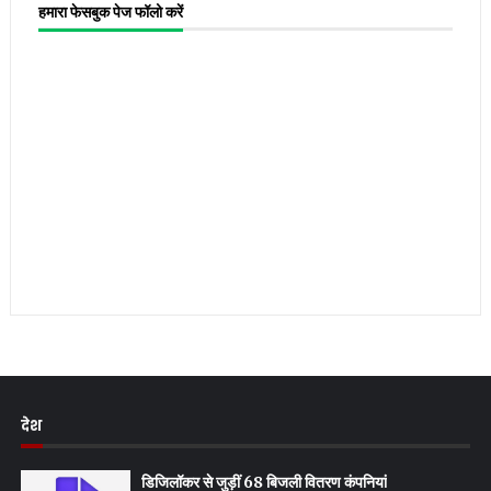
हमारा फेसबुक पेज फॉलो करें
देश
डिजिलॉकर से जुड़ीं 68 बिजली वितरण कंपनियां