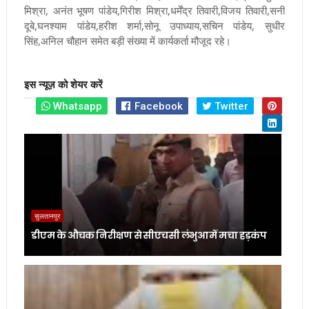
मिश्रा, अनंत भूषण पांडेय,गिरीश मिश्रा,धर्मेंद्र तिवारी,विजय तिवारी,सनी
दूबे,घनश्याम पांडेय,हरीश शर्मा,सोनू उपाध्याय,सचिन पांडेय, सुधीर
सिंह,अनिल चौहान समेत बड़ी संख्या में कार्यकर्ता मौजूद रहे।
इस न्यूज़ को शेयर करें
Whatsapp
Facebook
Twitter
सुलतानपुर
डीएम के औचक निरीक्षण से सीएचसी लंभुआ में मचा हड़कंप