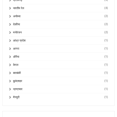
प्रतापगढ़
(4)
भारतीय रेल
(2)
अयोध्या
(2)
देवरिया
(2)
मनोरंजन
(1)
आंध्र प्रदेश
(1)
आगरा
(1)
औरैया
(1)
केरल
(1)
बाराबंकी
(1)
बुलंदशहर
(1)
भ्रष्टाचार
(1)
मैनपुरी