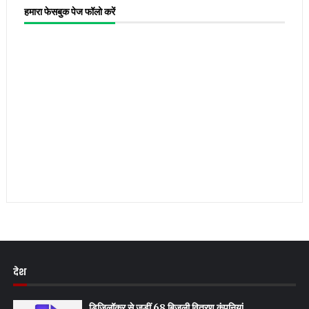
हमारा फेसबुक पेज फॉलो करें
देश
डिजिलॉकर से जुड़ीं 68 बिजली वितरण कंपनियां