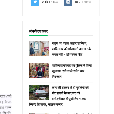
2.1k
Follow
849
Follow
लोकप्रिय खबर
मनुष्य का पहला आहार सात्विक,
आदिमानव को मांसाहारी बताना तर्क
संगत नहीं - डॉ यशमंत सिंह
शाकिब हत्याकांड का पुलिस ने किया
खुलासा, सगे साले समेत चार
गिरफ्तार
कार की टक्कर से दो युवतियों की
मौत हादसे के बाद घर की
 राजधानी
बाउंड्रीवाल में घुसी तेज रफ्तार
गया। बैठक
स्विफ्ट डिजायर, चालक फरार
 साथ गहन
न स्थिति,