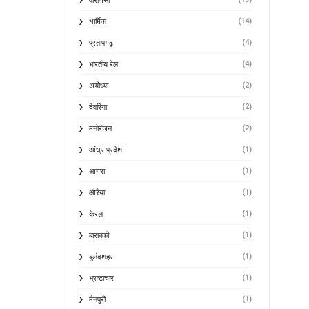
वाराणसी
(14)
धार्मिक
(4)
प्रतापगढ़
(4)
भारतीय रेल
(2)
अयोध्या
(2)
देवरिया
(2)
मनोरंजन
(1)
आंध्र प्रदेश
(1)
आगरा
(1)
औरैया
(1)
केरल
(1)
बाराबंकी
(1)
बुलंदशहर
(1)
भ्रष्टाचार
(1)
मैनपुरी