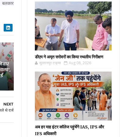
वं बलकार
डीएम ने अमृत सरोवरों का किया स्थलीय निरीक्षण
सुल्तानपुर टाइम्स
Aug 08, 2026
निवार
शाला’,
नई
NEXT
े थे दर्ज
अब हर माह इंटर कॉलेज पहुंचेंगे IAS, IPS और
IFS अधिकारी