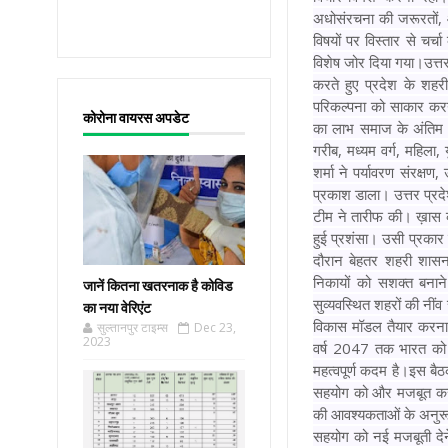
अधोसंरचना की जरूरतों, आव
विषयों पर विस्तार से चर
विशेष जोर दिया गया।
उत्त
करते हुए प्रदेश के शह
परिकल्पना को साकार करन
कोरोना वायरस अपडेट
का लाभ समाज के अंतिम व्
गरीब, मध्यम वर्ग, महिला,
शर्मा ने पर्यावरण संरक्ष
प्रकाश डाला। उत्तर प्रदेश
टीम ने तारीफ की। ख़ास कर
हुई प्रशंसा। उसी प्रकार 
दौरान बेहतर शहरी शासन 
निकायों को सशक्त बनाने
जानें कितना खतरनाक है कोविड
सुव्यवस्थित शहरों की नींव
का नया वेरिएंट
विकास मॉडल तैयार करना 
सुल्तानपुर टाइम्स
Dec 23,
2023
वर्ष 2047 तक भारत को ए
महत्वपूर्ण कदम है।
इस बैठक
सहयोग को और मजबूत करने 
की आवश्यकताओं के अनुरूप
सहयोग को नई मजबूती देने 