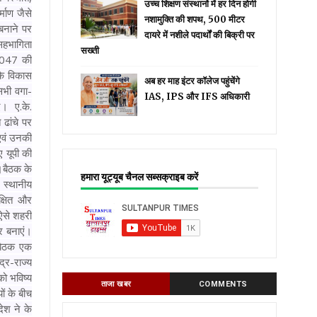
उच्च शिक्षण संस्थानों में हर दिन होगी
्माण जैसे
नशामुक्ति की शपथ, 500 मीटर
बनाने पर
दायरे में नशीले पदार्थों की बिक्री पर
 सहभागिता
सख्ती
-2047 की
कि विकास
अब हर माह इंटर कॉलेज पहुंचेंगे
सभी वगा-
IAS, IPS और IFS अधिकारी
िए। ए.के.
 ढांचे पर
 एवं उनकी
ए यूपी की
।
बैठक के
हमारा यूट्यूब चैनल सब्सक्राइब करें
 स्थानीय
क्षित और
 ऐसे शहरी
र बनाएं।
 बैठक एक
द्र-राज्य
ो भविष्य
ताजा खबर
COMMENTS
ं के बीच
रदेश ने के