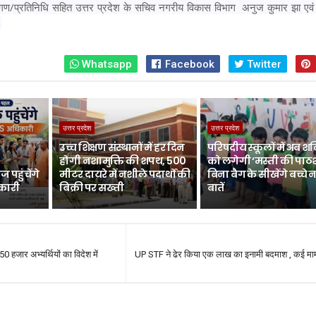
त्रीगण/प्रतिनिधि सहित उत्तर प्रदेश के सचिव नगरीय विकास विभाग अनुज कुमार झा ए
।
Whatsapp
Facebook
Twitter
उत्तर प्रदेश
उत्तर प्रदेश
उच्च शिक्षण संस्थानों में हर दिन
परिषदीय स्कूलों में अब श
होगी नशामुक्ति की शपथ, 500
को लगेगी ‘मस्ती की पाठ
 पहुंचेंगे
मीटर दायरे में नशीले पदार्थों की
बिना बैग के सीखेंगे बच्चे 
िकारी
बिक्री पर सख्ती
बातें
50 हजार अभ्यर्थियों का विदेश में
UP STF ने ढेर किया एक लाख का इनामी बदमाश , कई मामल