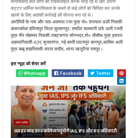
मानसिकता वाले लोगों को रेडिकलाइज करके जोड़ रहे थे और अपनी
कट्टर धार्मिक मानसिकता के चलते वो कई लोगों को चिन्हित कर उनके
खात्मे के लिए आतंकी कार्रवाई की योजना बना रहे थे।
आरोपियों के नाम और पता-
अकमल रजा पुत्र मो० शराफत अली निवासी-
कंकरकोला हलियापुर जिला सुल्तानपुर, सफील सलमानी उर्फ अली रजवी
पुत्र मीर मोहम्मद निवासी-राबट्सगंज सोनभद्र,मो० तौसीफ पुत्र इसरार
अहमदनिवासी-63ए सुजातगंज, नई बस्ती घाटमपुर कानपुर,कासिम अली
पुत्र बब्बू शाहनिवासी-सराय कदीम, थाना-खजुरिया रामपुर।
इस न्यूज़ को शेयर करें
Whatsapp
Facebook
Twitter
उत्तर प्रदेश
अब हर माह इंटर कॉलेज पहुंचेंगे IAS, IPS और IFS अधिकारी