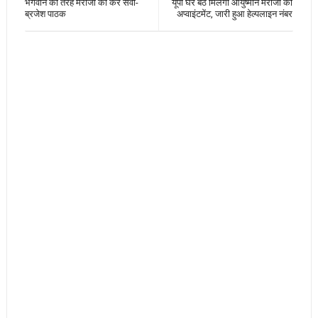
भगवान की तरह मरीजों की करें सेवा-
यूपी घर बैठे मिलेगा आयुष्मान मरीजों को
ब्रजेश पाठक
अप्वाइंटमेंट, जारी हुआ हेल्पलाइन नंबर