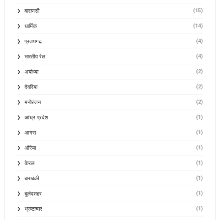
(15)
वाराणसी
(14)
धार्मिक
(4)
प्रतापगढ़
(4)
भारतीय रेल
(2)
अयोध्या
(2)
देवरिया
(2)
मनोरंजन
(1)
आंध्र प्रदेश
(1)
आगरा
(1)
औरैया
(1)
केरल
(1)
बाराबंकी
(1)
बुलंदशहर
(1)
भ्रष्टाचार