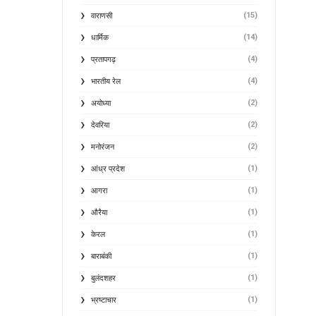
(15)
वाराणसी
(14)
धार्मिक
(4)
प्रतापगढ़
(4)
भारतीय रेल
(2)
अयोध्या
(2)
देवरिया
(2)
मनोरंजन
(1)
आंध्र प्रदेश
(1)
आगरा
(1)
औरैया
(1)
केरल
(1)
बाराबंकी
(1)
बुलंदशहर
(1)
भ्रष्टाचार