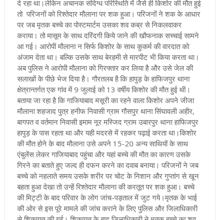
दे रहा था।लेकिन अचानक संदिग्ध परिस्थिति में जैसे ही किशोर की मौत हुई
तो परिजनों को रिश्तेदार मौलाना पर शक हुआ।
परिजनों ने शक के आधार
पर जब मृतक बच्चे का पोस्टमार्टम उसका शव कब्र से निकलवाकर
कराया। तो मासूम के साथ दरिंदगी किये जाने की खौफनाक सच्चाई सामने
आ गई। आरोपी मौलाना न सिर्फ किशोर के साथ कुकर्म की वारदात को
अंजाम देता था। बल्कि उसके साथ बेरहमी से मारपीट भी किया करता था
।
अब पुलिस ने आरोपी मौलाना को गिरफ्तार कर लिया है और उसे जेल की
सलाखों के पीछे भेज दिया है। गौरतलब है कि हापुड़ के हाफिजपुर थाना
क्षेत्रान्तर्गत एक गांव में 9 जुलाई को 13 वर्षीय किशोर की मौत हुई थी
।
बताया जा रहा है कि गाजियाबाद मसूरी का रहने वाला किशोर अपने जीजा
मौलाना शहजाद पुत्र हनीफ निवासी ग्राम गौसपुर थाना सिंघावली अहीर,
बागपत व वर्तमान निवासी इमाम नूर मस्जिद ग्राम उबारपुर थाना हाफिजपुर
हापुड़ के पास रहता था और यही मदरसे में रहकर पढ़ाई करता था
।किशोर
की मौत होने के बाद मौलाना उसे अपने 15-20 अन्य साथियों के साथ
एंबुलेंस लेकर गाजियाबाद पहुंचा और यहां बच्चे की मौत का कारण उसके
गिरने का बताते हुए जल्द ही दफन करने का दवाब बनाया। परिजनों ने जब
बच्चे को नहलाते समय उसके शरीर पर चोट के निशान और गुप्तांग से खून
बहता हुआ देखा तो उन्हें रिश्तेदार मौलाना की करतूत पर शक हुआ। बच्चे
की मिट्टी के बाद परिवार के लोग जांच-पड़ताल में जुट गये
।मृतक के भाई
की ओर से इस पूरे मामले की जांच कराने के लिए पुलिस और जिलाधिकारी
से शिकायत की गई। शिकायत के बाद जिलाधिकारी ने मृतक बच्चे का शव