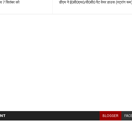
 व 7 सितंबर को
डीएम ने ई0वी0एम0/वी0वी0 पैट वेयर हाउस (स्ट्रांग रू
NT
BLOGGER
FAC