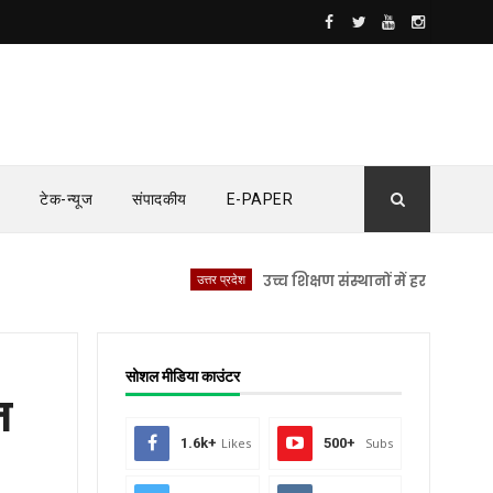
टेक-न्यूज
संपादकीय
E-PAPER
उत्तर प्रदेश
उच्च शिक्षण संस्थानों में हर दिन होगी नशामुक्
सोशल मीडिया काउंटर
न
1.6k+
Likes
500+
Subs