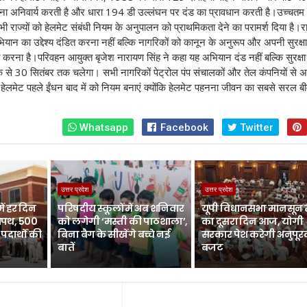
हनना अनिवार्य करती है और धारा 194 डी उल्लंघन पर दंड का प्रावधान करती है
।उच्चतम 
भी राज्यों को हेलमेट संबंधी नियम के अनुपालन को प्राथमिकता देने का परामर्श दिया है
।रा
ान का उद्देश्य दंडित करना नहीं बल्कि नागरिकों को कानून के अनुरूप और अपनी सुरक्षा
त करना है
।परिवहन आयुक्त बृजेश नारायण सिंह ने कहा यह अभियान दंड नहीं बल्कि सुरक्षा
से 30 सितंबर तक चलेगा। सभी नागरिकों पेट्रोल पंप संचालकों और तेल कंपनियों से अ
दें।हेलमेट पहले ईंधन बाद में को नियम बनाएं क्योंकि हेलमेट पहनना जीवन का सबसे सरल बी
Whatsapp
Facebook
Twitter
उत्तर प्रदेश
उत्तर प्रदेश
में हर दिन
परिषदीय स्कूलों में अब शनिवार
यूपी विधानसभा मानसून स
शपथ, 500
को लगेगी ‘मस्ती की पाठशाला’,
का दूसरा दिन आज, योगी
पदार्थों की
बिना बैग के सीखेंगे बच्चे नई
सरकार पेश करेगी अनुपू
बातें
बजट