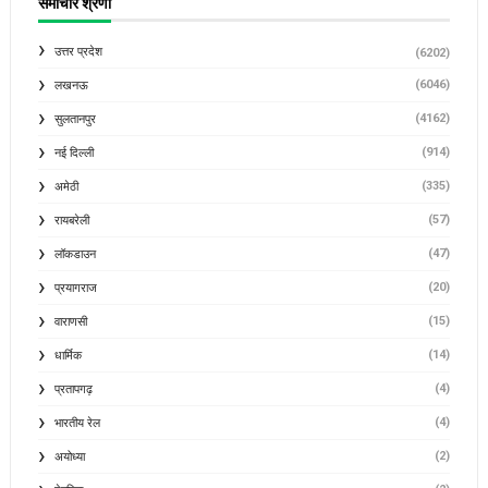
समाचार श्रेणी
उत्तर प्रदेश
(6202)
(6046)
लखनऊ
(4162)
सुलतानपुर
(914)
नई दिल्ली
(335)
अमेठी
(57)
रायबरेली
(47)
लॉकडाउन
(20)
प्रयागराज
(15)
वाराणसी
(14)
धार्मिक
(4)
प्रतापगढ़
(4)
भारतीय रेल
(2)
अयोध्या