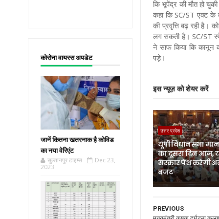
कि भूपेंद्र की मौत हो चुक
कहा कि SC/ST एक्ट के तहत
की प्रवृत्ति बढ़ रही है। 
लग सकती है। SC/ST स्पेश
ने साफ किया कि कानून का
पड़े।
कोरोना वायरस अपडेट
इस न्यूज़ को शेयर करें
उत्तर प्रदेश
जानें कितना खतरनाक है कोविड
यूपी विधानसभा मानस
का नया वेरिएंट
का दूसरा दिन आज, 
सुल्तानपुर टाइम्स
Dec 23,
सरकार पेश करेगी अ
2023
बजट
PREVIOUS
मुख्यमंत्री कृषक दुर्घटना कल्