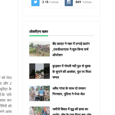
2.1k
Follow
849
Follow
लोकप्रिय खबर
बीए छात्रा ने नहर में लगाई छलांग
,एसडीआरएफ ने शुरू किया सर्च
ऑपरेशन
कुड़वार में गोमती नदी पुल से युवक
के कूदने की आशंका, पुल पर मिला
ों को जेल
चप्पल
कैद और 2
पेंद्र के
अवैध गांजा के साथ दो तस्कर
.के. उर्फ
गिरफ्तार, पुलिस ने भेजा जेल
फ्तार कर
पियों को
जमीनी विवाद में वृद्ध की हत्या का
ामने आया
आरोप, खेत के पास मिला शव; पांच