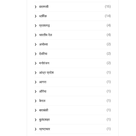
(15)
वाराणसी
(14)
धार्मिक
(4)
प्रतापगढ़
(4)
भारतीय रेल
(2)
अयोध्या
(2)
देवरिया
(2)
मनोरंजन
(1)
आंध्र प्रदेश
(1)
आगरा
(1)
औरैया
(1)
केरल
(1)
बाराबंकी
(1)
बुलंदशहर
(1)
भ्रष्टाचार