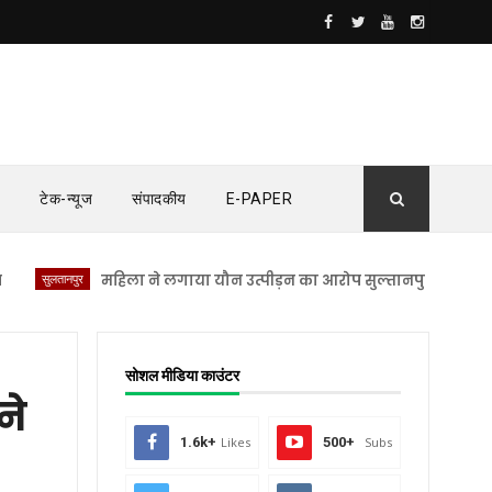
टेक-न्यूज
संपादकीय
E-PAPER
लतानपुर
महिला ने लगाया यौन उत्पीड़न का आरोप सुल्तानपुर भाजपा विधायक व
सोशल मीडिया काउंटर
ने
1.6k+
Likes
500+
Subs