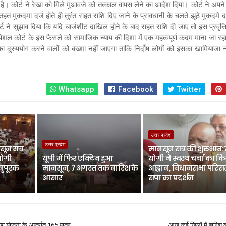
ी है। कोर्ट ने रेखा को मिले मुआवजे को तत्काल वापस लेने का आदेश दिया। कोर्ट ने अपने 
 मुकदमा दर्ज होते ही तुरंत राहत राशि दिए जाने के प्रावधानी के चलते झूठे मुकदमे द
कोर्ट ने सुझाव दिया कि यदि चार्जशीट दाखिल होने के बाद राहत राशि दी जाए तो इस प्रवृत्
ल कोर्ट के इस फैसले को सामाजिक न्याय की दिशा में एक महत्वपूर्ण कदम माना जा रहा 
 दुरुपयोग करने वालों को बख्शा नहीं जाएगा ताकि निर्दोष लोगों को इसका खामियाजा 
Whatsapp
Facebook
Twitter
उत्तर प्रदेश
उत्तर प्रदेश
ून सत्र
मानसून सत्र की शुरुआत:
योगी
यूपी में फिर एक्टिव हुआ
योगी ने स्वस्थ चर्चा का क
नुपूरक
मानसून, 7 अगस्त तक बारिश के
आह्वान, विधानसभा परिसर 
आसार
सपा का प्रदर्शन
याण योजना के अन्तर्गत 165 पात्र
आज कई जिलों में बारिश 