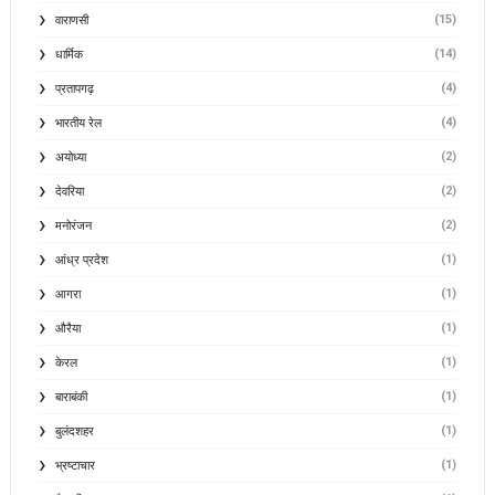
(15)
वाराणसी
(14)
धार्मिक
(4)
प्रतापगढ़
(4)
भारतीय रेल
(2)
अयोध्या
(2)
देवरिया
(2)
मनोरंजन
(1)
आंध्र प्रदेश
(1)
आगरा
(1)
औरैया
(1)
केरल
(1)
बाराबंकी
(1)
बुलंदशहर
(1)
भ्रष्टाचार