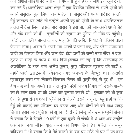
अब सोशल मीडिया पर चर्चा का विषय बना हुआ है और लोग इसे खूब ट्रोल
कर रहे हैं
।अतरौलिया थाना क्षेत्र में एक विवाहित महिला ने अपने प्रेमी को
अपने ससुराल बुला लिया।जब महिला के ससुर और अन्य परिवार के लोग
गेहूं काटकर घर लौटे तो उन्होंने अपनी बहू को प्रेमी के साथ आपत्तिजनक
हालत में देख लिया।इसके बाद ससुर ने इस बात की जानकारी अपने बेटे
और गांव वालों को दी। ग्रामीणों की सूचना पर पुलिस भी मौके पर पहुंची।
घंटों तक चली पंचायत के बाद मंजू के पति अमित निषाद ने चौंकाने वाला
फैसला लिया। अमित ने अपनी नम आंखों से पत्नी मंजू और प्रेमी संजय की
शादी का फैसला लिया और शाम होते-होते दोनों को सम्मो माता मंदिर में एक-
दूसरे से शादी के बंधन में बांध दिया
।बताया जा रहा है कि आजमगढ़ के
अतरौलिया के रहने वाले अमित कुमार, पुत्र चंद्रिका प्रसाद की शादी 6
महीने पहले 2024 में अंबेडकर नगर जनपद के जैतपुर थाना अंतर्गत
प्रतापपुर कला गांव निवासी शिवपाल निषाद की पुत्री मंजू से हुई थी। इस
बीच मंजू कई बार अपने 10 साल पुराने प्रेमी संजय निषाद जो उसके मायके
का ही रहने वाला था को अपने घर बुलाया करती थी। गुरुवार को भी कुछ
ऐसा ही हुआ संजय अपनी प्रेमिका से मिलने उसके ससुराल पहुंचा ही था कि
गेहूं की कटाई कर परिजन घर वापस आए और दोनों को रंगे हाथ पकड़
लिया। इसके बाद पुलिस को सूचना दे दी गई
।मंजू और उसके प्रेमी संजय
ने बताया कि वे पिछले 10 वर्षों से एक-दूसरे से संपर्क में थे और अब उन्होंने
एक साथ नया जीवन शुरू करने का निर्णय लिया है। महिला के ससुर
चंद्रिका ने भी बताया कि वे गेहूं काटने के बाद घर लौटे तो घर में यह दृश्य