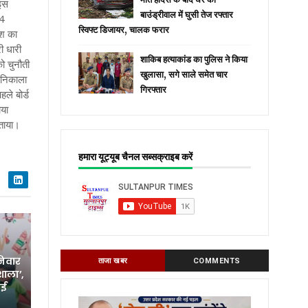
 इस
बाउंड्रीवाल में घुसी तेज रफ्तार
14
स्विफ्ट डिजायर, चालक फरार
ेश का
ी धारी
शाकिब हत्याकांड का पुलिस ने किया
को चुनौती
खुलासा, सगे साले समेत चार
 निकाला
गिरफ्तार
ले बोर्ड
ाया
बताया।
हमारा यूट्यूब चैनल सब्सक्राइब करें
निवार
ताजा खबर
COMMENTS
शाला’,
नई