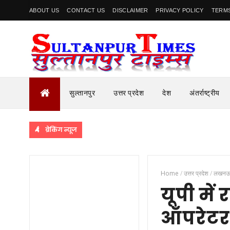
ABOUT US
CONTACT US
DISCLAIMER
PRIVACY POLICY
TERMS
सुल्तानपुर
उत्तर प्रदेश
देश
अंतर्राष्ट्रीय
ब्रेकिंग न्यूज
Home
/
उत्तर प्रदेश
/
लखन
यूपी में 
ऑपरेटर भ