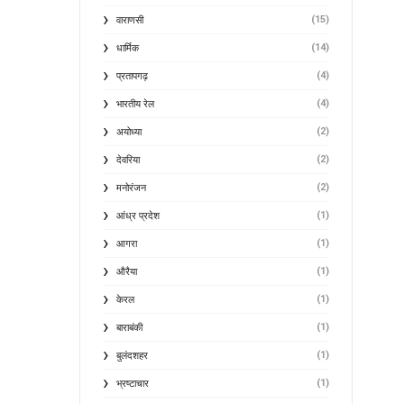
(15)
वाराणसी
(14)
धार्मिक
(4)
प्रतापगढ़
(4)
भारतीय रेल
(2)
अयोध्या
(2)
देवरिया
(2)
मनोरंजन
(1)
आंध्र प्रदेश
(1)
आगरा
(1)
औरैया
(1)
केरल
(1)
बाराबंकी
(1)
बुलंदशहर
(1)
भ्रष्टाचार