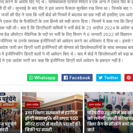
ो रद्द करने के आदेश दिए गए थे।
याचिकाकर्ता प्रशांत मिश्रा व एक अन्य ने एकल पीठ के
नौती दी थी। सुनवाई के बाद पीठ ने इस अपना फैसला सुरक्षित रख लिया था। जिसके बाद 
जजों की पीठ ने पाया कि भर्ती बोर्ड को नियमों में बदलाव का हक नहीं थी इसलिए उस आद
 ने एकल पीठ के फैसेलिटी के उस हिस्से को सही करार दिया। जिसमें ये कहा गया कि डिग्र
ा हक नही थी।
बता दें कि डिग्रीधारी याचियों ने भर्ती बोर्ड के 23 अप्रैल 2024 के आदेश 
 या हेड ऑपरेटर मैकेनिक के पदों पर भर्ती के लिए विभाग ने 6 जनवरी 2022 को विज्ञापन
 इंजीनियर या उनके समकक्ष इंजीनियरों को आवेदन करने का अधिकार दे दिया था। इससे पह
श जारी कर डिग्री धारी इंजीनियरों की योग्यता को डिप्लोमाधारियों के साथ समकक्ष बत
में इंजीनियरिंग डिग्री वालों ने भी आवेदन किए थे। बाद में बोर्ड ने डिप्लोमाधारी को बड़ा 
 ने एक आदेश जारी कर कहा कि इंजीनियर डिग्री वाले आवेदन के हकदार नहीं है।
Whatsapp
Facebook
Twitter
उत्तर प्रदेश
उत्तर प्रदेश
उच्च शिक्षण संस्थानों में हर दिन
परिषदीय स्कूलों में अब श
होगी नशामुक्ति की शपथ, 500
को लगेगी ‘मस्ती की पाठ
 पहुंचेंगे
मीटर दायरे में नशीले पदार्थों की
बिना बैग के सीखेंगे बच्चे 
िकारी
बिक्री पर सख्ती
बातें