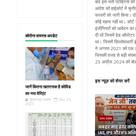
बाद इस भर्ती प्रक्रिया क
आदेश को हाईकोर्ट में चु
फरवरी को जारी किया। दो 
कोई महत्व नहीं था। कोर्ट
इंजीनियरों को आवेदन क
दी थी जिसमें हेड ऑपरेटर
कोरोना वायरस अपडेट
था। जिसमें डिप्लोमाधारी
ने अगस्त 2021 को एक आदे
जिसकी वजह से बड़ी संख्या 
23 अप्रैल 2024 को बोर्ड
इस न्यूज़ को शेयर करें
जानें कितना खतरनाक है कोविड
का नया वेरिएंट
सुल्तानपुर टाइम्स
Dec 23,
2023
उत्तर प्रदेश
अब हर माह इंटर कॉलेज
IAS, IPS और IFS अध