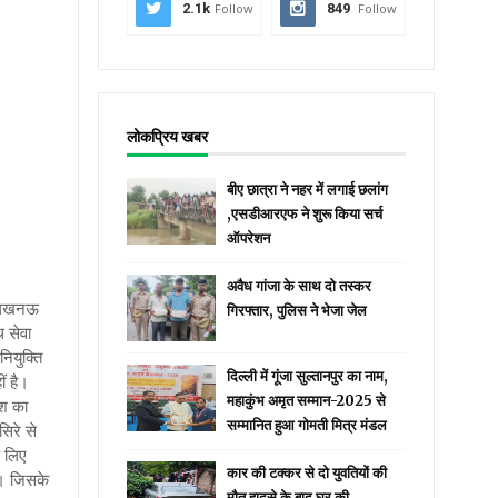
2.1k
Follow
849
Follow
लोकप्रिय खबर
बीए छात्रा ने नहर में लगाई छलांग
,एसडीआरएफ ने शुरू किया सर्च
ऑपरेशन
अवैध गांजा के साथ दो तस्कर
की लखनऊ
गिरफ्तार, पुलिस ने भेजा जेल
थ सेवा
ियुक्ति
दिल्ली में गूंजा सुल्तानपुर का नाम,
ं है।
महाकुंभ अमृत सम्मान-2025 से
ेश का
सम्मानित हुआ गोमती मित्र मंडल
सिरे से
े लिए
कार की टक्कर से दो युवतियों की
था। जिसके
मौत हादसे के बाद घर की