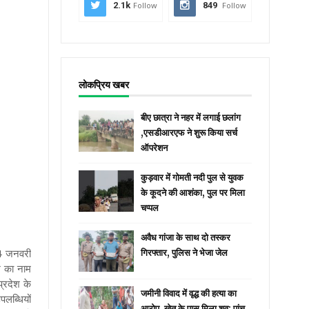
2.1k
Follow
849
Follow
लोकप्रिय खबर
बीए छात्रा ने नहर में लगाई छलांग
,एसडीआरएफ ने शुरू किया सर्च
ऑपरेशन
कुड़वार में गोमती नदी पुल से युवक
के कूदने की आशंका, पुल पर मिला
चप्पल
अवैध गांजा के साथ दो तस्कर
24 जनवरी
गिरफ्तार, पुलिस ने भेजा जेल
श का नाम
प्रदेश के
जमीनी विवाद में वृद्ध की हत्या का
लब्धियों
आरोप, खेत के पास मिला शव; पांच