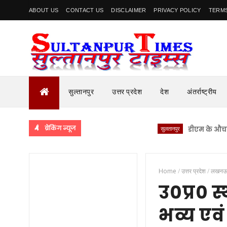
ABOUT US
CONTACT US
DISCLAIMER
PRIVACY POLICY
TERMS
सुल्तानपुर
उत्तर प्रदेश
देश
अंतर्राष्ट्रीय
ब्रेकिंग न्यूज
सुलतानपुर
डीएम के औचक निरीक्ष
Home
/
उत्तर प्रदेश
/
लखन
उ0प्र0 
भव्य एवं