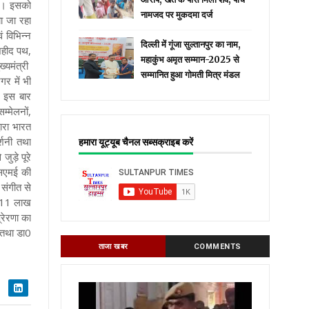
है। इसको
नामजद पर मुकदमा दर्ज
ा जा रहा
ं विभिन्न
दिल्ली में गूंजा सुल्तानपुर का नाम,
शहीद पथ,
महाकुंभ अमृत सम्मान-2025 से
्यमंत्री
सम्मानित हुआ गोमती मित्र मंडल
गर में भी
म इस बार
म्मेलनों,
ारा भारत
्शनी तथा
हमारा यूट्यूब चैनल सब्सक्राइब करें
जुड़े पूरे
मएसएमई की
संगीत से
ो 11 लाख
्रेरणा का
ल तथा डा0
ताजा खबर
COMMENTS