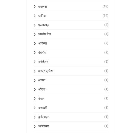
(15)
वाराणसी
(14)
धार्मिक
(4)
प्रतापगढ़
(4)
भारतीय रेल
(2)
अयोध्या
(2)
देवरिया
(2)
मनोरंजन
(1)
आंध्र प्रदेश
(1)
आगरा
(1)
औरैया
(1)
केरल
(1)
बाराबंकी
(1)
बुलंदशहर
(1)
भ्रष्टाचार