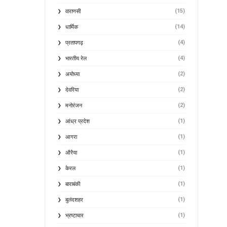
(15)
वाराणसी
(14)
धार्मिक
(4)
प्रतापगढ़
(4)
भारतीय रेल
(2)
अयोध्या
(2)
देवरिया
(2)
मनोरंजन
(1)
आंध्र प्रदेश
(1)
आगरा
(1)
औरैया
(1)
केरल
(1)
बाराबंकी
(1)
बुलंदशहर
(1)
भ्रष्टाचार