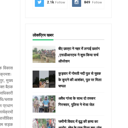
2.1k
Follow
849
Follow
लोकप्रिय खबर
बीए छात्रा ने नहर में लगाई छलांग
,एसडीआरएफ ने शुरू किया सर्च
ऑपरेशन
ठक विकास
े क्रमशः
कुड़वार में गोमती नदी पुल से युवक
र, मुख्य
के कूदने की आशंका, पुल पर मिला
उक्त बैठक
चप्पल
लाधिकारी
अवैध गांजा के साथ दो तस्कर
िधि/ब्लाक
गिरफ्तार, पुलिस ने भेजा जेल
ाम प्रधान
्यक्रमों
ण आजीविका
जमीनी विवाद में वृद्ध की हत्या का
्राम सड़क
आरोप, खेत के पास मिला शव; पांच