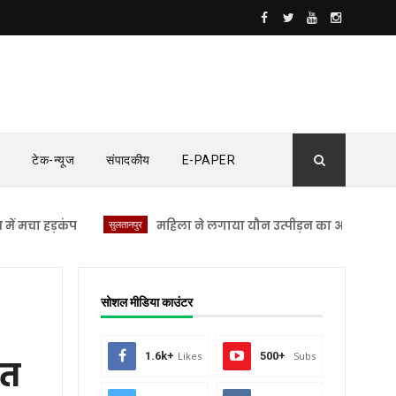
टेक-न्यूज
संपादकीय
E-PAPER
हड़कंप
सुलतानपुर
महिला ने लगाया यौन उत्पीड़न का आरोप सुल्तानपुर भ
सोशल मीडिया काउंटर
1.6k+
Likes
500+
Subs
ित