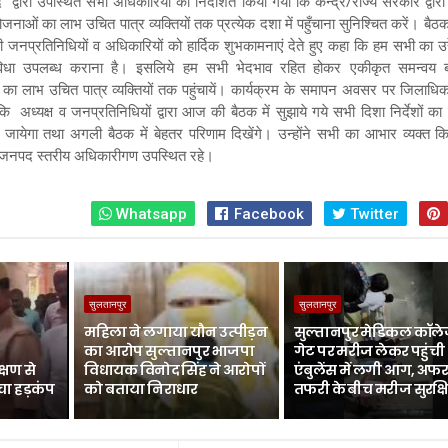
 द्वारा उपस्थित सभी अधिकारियों को निर्देशित किया गया कि केन्द्र/राज्य सरकार द्वार
नाओं का लाभ उचित पात्र व्यक्तियों तक प्रत्येक दशा में पहुँचाना सुनिश्चित करें। बैठ
 जनप्रतिनिधियों व अधिकारियों को हार्दिक शुभकामनाएं देते हुए कहा कि हम सभी का उद
धा उपलब्ध कराना है। इसलिये हम सभी भेदभाव रहित होकर एकीकृत समन्वय बन
 लाभ उचित पात्र व्यक्तियों तक पहुंचायें। कार्यक्रम के समापन अवसर पर जिलाधिकार
 अध्यक्ष व जनप्रतिनिधियों द्वारा आज की बैठक में सुझाये गये सभी दिशा निर्देशों का
 जायेगा तथा अगली बैठक में बेहतर परिणाम दिखेंगे। उन्होंने सभी का आभार व्यक्त 
 जनपद स्तरीय अधिकारीगण उपस्थित रहे।
Whatsapp
Facebook
Twitter
सुलतानपुर
सुलतानपुर
महिला ने लगाया यौन उत्पीड़न
सुल्तानपुर मेडिकल कॉले
का आरोप सुल्तानपुर भाजपा
गेट पर मरीज लेकर पहुंची
्षण से
विधायक विनोद सिंह ने आरोपों
एंबुलेंस में लगी आग, अफर
चा हड़कंप
को बताया निराधार
तफरी के बीच मरीज सुरक्ष