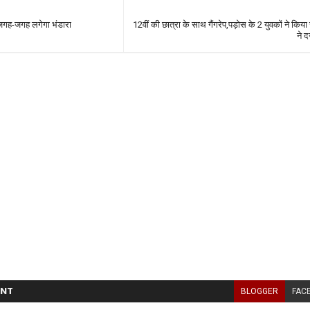
िए जगह-जगह लगेगा भंडारा
12वीं की छात्रा के साथ गैंगरेप,पड़ोस के 2 युवकों ने किया 
ने द
NT
BLOGGER
FAC