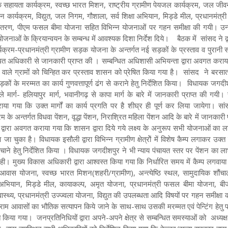
क सहायता कार्यक्रम, स्वच्छ भारत मिशन, राष्ट्रीय ग्रामीण पेयजल कार्यक्रम, जल जी
 कार्यक्रम, विद्युत, जल निगम, गौशाला, सर्व शिक्षा अभियान, मिड्डे मील, प्रधानमंत्री
ितरण, पीएम फसल बीमा योजना सहित विभिन्न योजनाओं पर गहन समीक्षा की गयी। उन्ह
ोजनाओं के क्रियान्वयन के सम्बन्ध में आवश्यक दिशा निर्देश दिये। बैठक में सांसद ने द्
्यक्रम-प्रधानमंत्री ग्रामीण सड़क योजना के अन्तर्गत नई सड़कों के प्रस्ताव व पुरानी
म्बन्धित अधिकारी से जानकारी प्राप्त की । सम्बन्धित अधिशासी अभियन्ता द्वारा अवगत करा
ाले ग्रामों को चिन्हित कर प्रस्ताव शासन को प्रेषित किया गया है। सांसद ने बरसा
ों के मरम्मत का कार्य गुणवत्तापूर्ण ढंग से कराने हेतु निर्देशित किया। विधायक जगदीशप
वाले मार्ग- हलियापुर मार्ग, भवानीगढ़ से कापा मार्ग के बारे में जानकारी प्राप्त की गयी। 
या गया कि उक्त मार्गों का कार्य प्रगति पर है शीघ्र ही पूर्ण कर लिया जायेगा। सां
के अन्तर्गत विधवा पेंशन, वृद्धा पेंशन, निराश्रित महिला पेंशन आदि के बारे में जानकारी प
द्वारा अवगत कराया गया कि शासन द्वारा दिये गये लक्ष्य के अनुरूप सभी योजनाओं का 
या जा चुका है। विधायक इसौली द्वारा विभिन्न ग्रामीण क्षेत्रोें में विशेष कैम्प लगाकर उक्त
हुंचाने हेतु निर्देशित किया । विधायक जगदीशपुर ने भी न्याय पंचायत स्तर पर पेंशन का ल
कही। मुख्य विकास अधिकारी द्वारा आश्वस्त किया गया कि निर्धारित समय में कैम्प लगवाय
ी आवास योजना, स्वच्छ भारत मिशन(शहरी/ग्रामीण), अन्त्येष्ठि स्थल, सामुदायिक शौं
 अभियान, मिड्डे मील, कायाकल्प, अमृत योजना, प्रधानमंत्री फसल बीमा योजना, ब
्वास्थ्य, प्रधानमंत्री उज्ज्वला योजना, विद्युत की उपलब्धता आदि विषयों पर गहन समीक्ष
ीराम आवासों का भौतिक सत्यापन किये जाने के साथ-साथ उसकी मरम्मत एवं पेन्टिंग हेतु
 किया गया। जनप्रतिनिधियों द्वारा अपने-अपने क्षेत्र से सम्बन्धित समस्याओं को अध्यक्ष