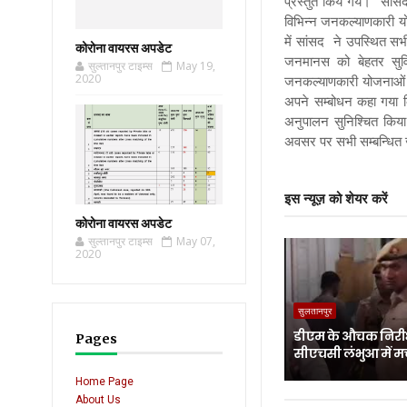
प्रस्तुत किये गये। सांसद
विभिन्न जनकल्याणकारी योज
में सांसद ने उपस्थित सभी
कोरोना वायरस अपडेट
जनमानस को बेहतर सुवि
सुल्तानपुर टाइम्स
May 19,
2020
जनकल्याणकारी योजनाओं का
अपने सम्बोधन कहा गया कि
अनुपालन सुनिश्चित किया
अवसर पर सभी सम्बन्धित
इस न्यूज़ को शेयर करें
कोरोना वायरस अपडेट
सुल्तानपुर टाइम्स
May 07,
2020
सुलतानपुर
डीएम के औचक निरीक
Pages
सीएचसी लंभुआ में म
Home Page
About Us