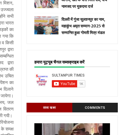
वन मिशन,
नामजद पर मुकदमा दर्ज
 उज्ज्वला
ोंने सभी
दिल्ली में गूंजा सुल्तानपुर का नाम,
वारा भारत
महाकुंभ अमृत सम्मान-2025 से
 सड़कों का
सम्मानित हुआ गोमती मित्र मंडल
या गया कि
त व किसी
ुर द्वारा
सम्बन्धित
सद द्वारा
हमारा यूट्यूब चैनल सब्सक्राइब करें
्राप्त की
लाभ उचित
 पेंशन का
ाभ दिलाने
ा जायेगा।
चालय, जल
ीज वितरण
ताजा खबर
COMMENTS
ा की गयी।
 परियोजना
 के समक्ष