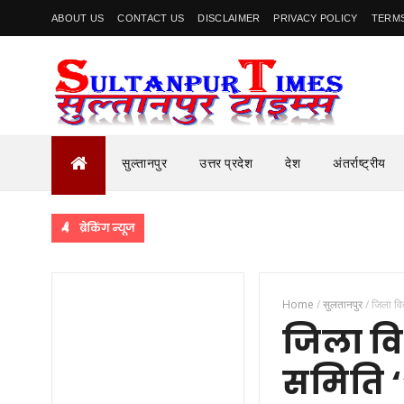
ABOUT US
CONTACT US
DISCLAIMER
PRIVACY POLICY
TERMS
सुल्तानपुर
उत्तर प्रदेश
देश
अंतर्राष्ट्रीय
ब्रेकिंग न्यूज
Home
/
सुलतानपुर
/
जिला वि
जिला व
समिति ‘