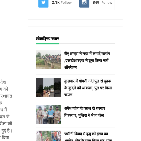
2.1k
Follow
849
Follow
लोकप्रिय खबर
बीए छात्रा ने नहर में लगाई छलांग
,एसडीआरएफ ने शुरू किया सर्च
ऑपरेशन
कुड़वार में गोमती नदी पुल से युवक
रदेश
के कूदने की आशंका, पुल पर मिला
ोग की
चप्पल
संस्थागत
के
अवैध गांजा के साथ दो तस्कर
ध में
गिरफ्तार, पुलिस ने भेजा जेल
ढंग से
ीक्षा की
 हुई है।
जमीनी विवाद में वृद्ध की हत्या का
ेश दिया
आरोप, खेत के पास मिला शव; पांच