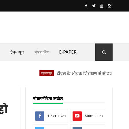
टेक-न्यूज
संपादकीय
E-PAPER
सुलतानपुर
डीएम के औचक निरीक्षण से सीएचसी लंभुआ में मचा ह
सोशल मीडिया काउंटर
हो
1.6k+
Likes
500+
Subs