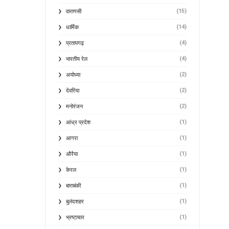
(15)
वाराणसी
(14)
धार्मिक
(4)
प्रतापगढ़
(4)
भारतीय रेल
(2)
अयोध्या
(2)
देवरिया
(2)
मनोरंजन
(1)
आंध्र प्रदेश
(1)
आगरा
(1)
औरैया
(1)
केरल
(1)
बाराबंकी
(1)
बुलंदशहर
(1)
भ्रष्टाचार