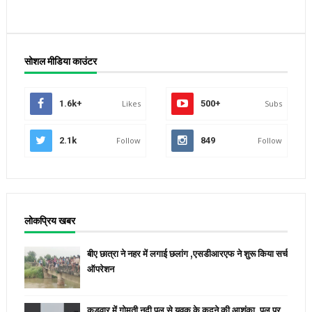
सोशल मीडिया काउंटर
1.6k+
Likes
500+
Subs
2.1k
Follow
849
Follow
लोकप्रिय खबर
बीए छात्रा ने नहर में लगाई छलांग ,एसडीआरएफ ने शुरू किया सर्च
ऑपरेशन
कुड़वार में गोमती नदी पुल से युवक के कूदने की आशंका, पुल पर