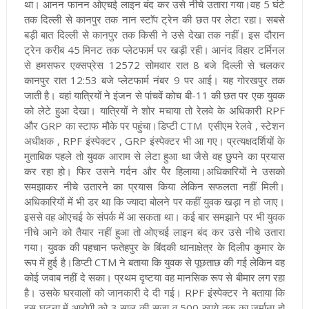
था। आनन फानन ओएचई लाइन बंद कर उसे नीचे उतारा गया।
वह 5 घंटे
तक दिल्ली से कानपुर तक नान स्टाॅप ट्रेन की छत पर लेटा रहा। सबसे
बड़ी बात दिल्ली से कानपुर तक किसी ने उसे देखा तक नहीं। इस दौरान
ट्रेन करीब 45 मिनट तक प्लेटफार्म पर खड़ी रही। आनंद विहार टर्मिनल
से हमसफर एक्सप्रेस 12572 सोमवार रात 8 बजे दिल्ली से चलकर
कानपुर रात 12:53 बजे प्लेटफार्म नंबर 9 पर आई। यह गोरखपुर तक
जाती है। वहां यात्रियों ने इंजन से पांचवें कोच बी-11 की छत पर एक युवक
को लेटे हुआ देखा। यात्रियों ने शोर मचाया तो रेलवे के अधिकारी RPF
और GRP का स्टाफ मौके पर पहुंचा।
डिप्टी CTM एसीएम रेलवे , स्टेशन
अधीक्षक , RPF इंस्पेक्टर , GRP इंस्पेक्टर भी आ गए। प्रत्यक्षदर्शियों के
मुताबिक पहले तो युवक आराम से लेटा हुआ था जैसे वह छुपने का प्रयास
कर रहा हो। फिर उसने गर्दन और पैर हिलाया।
अधिकारियों ने उसको
समझाकर नीचे उतारने का प्रयास किया लेकिन सफलता नहीं मिली।
अधिकारियों में भी डर था कि ज्यादा बोलने पर कहीं युवक खड़ा न हो जाए।
इससे वह ओएचई के संपर्क में आ सकता था। कई बार समझाने पर भी युवक
नीचे आने को तैयार नहीं हुआ तो ओएचई लाइन बंद कर उसे नीचे उतारा
गया। युवक की पहचान फतेहपुर के बिंदकी थानाक्षेत्र के दिलीप कुमार के
रूप में हुई है।
डिप्टी CTM ने बताया कि युवक से पूछताछ की गई लेकिन वह
कोई जवाब नहीं दे सका। प्रथम दृष्टया वह मानसिक रूप से बीमार लग रहा
है। उसके घरवालों को जानकारी दे दी गई। RPF इंस्पेक्टर ने बताया कि
इस घटना में आरोपी को 3 साल की सजा व 500 रुपये तक का जुर्माना हो