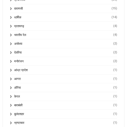
(15)
वाराणसी
(14)
धार्मिक
(4)
प्रतापगढ़
(4)
भारतीय रेल
(2)
अयोध्या
(2)
देवरिया
(2)
मनोरंजन
(1)
आंध्र प्रदेश
(1)
आगरा
(1)
औरैया
(1)
केरल
(1)
बाराबंकी
(1)
बुलंदशहर
(1)
भ्रष्टाचार