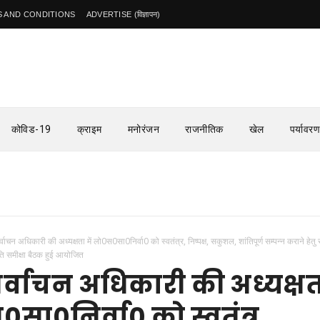
 AND CONDITIONS
ADVERTISE (विज्ञापन)
कोविड-19
क्राइम
मनोरंजन
राजनीतिक
खेल
पर्यावरण
्वाचन अधिकारी की अध्यक्षता में लो0स0सा0निर्वा0 को स्वतंत्र, निष्पक्ष, सकुशल, शांतिपूर्ण सम्पन्न कराने हेतु
ि समीक्षा बैठक हुई आयोजित
र्वाचन अधिकारी की अध्यक्ष
0सा0निर्वा0 को स्वतंत्र,