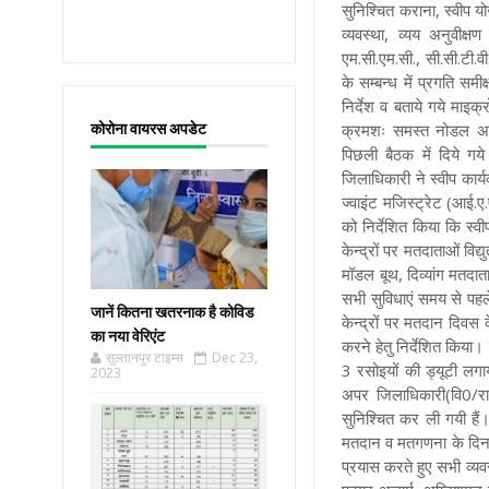
सुनिश्चित कराना, स्वीप यो
व्यवस्था, व्यय अनुवीक्ष
एम.सी.एम.सी., सी.सी.टी.व
के सम्बन्ध में प्रगति स
निर्देश व बताये गये माइक
कोरोना वायरस अपडेट
क्रमशः समस्त नोडल अधिक
पिछली बैठक में दिये गय
जिलाधिकारी ने स्वीप कार्य
ज्वाइंट मजिस्ट्रेट (आई.ए.
को निर्देशित किया कि स्व
केन्द्रों पर मतदाताओं विद्य
मॉडल बूथ, दिव्यांग मतदाताओ
सभी सुविधाएं समय से पह
जानें कितना खतरनाक है कोविड
केन्द्रों पर मतदान दिवस 
का नया वेरिएंट
करने हेतु निर्देशित किया। 
सुल्तानपुर टाइम्स
Dec 23,
3 रसोइयों की ड्यूटी लग
2023
अपर जिलाधिकारी(वि0/रा0)
सुनिश्चित कर ली गयी हैं
मतदान व मतगणना के दिन क
प्रयास करते हुए सभी व्यवस्