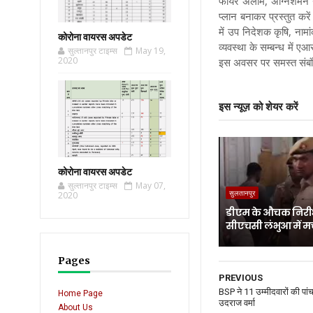
फायर अलार्म, अग्निशमन यं
प्लान बनाकर प्रस्तुत करें
में उप निदेशक कृषि, नाम
कोरोना वायरस अपडेट
व्यवस्था के सम्बन्ध में 
सुल्तानपुर टाइम्स
May 19,
2020
इस अवसर पर समस्त संबं
इस न्यूज़ को शेयर करें
कोरोना वायरस अपडेट
सुल्तानपुर टाइम्स
May 07,
सुलतानपुर
2020
डीएम के औचक निरीक
सीएचसी लंभुआ में म
Pages
PREVIOUS
BSP ने 11 उम्मीदवारों की पां
Home Page
उदराज वर्मा
About Us