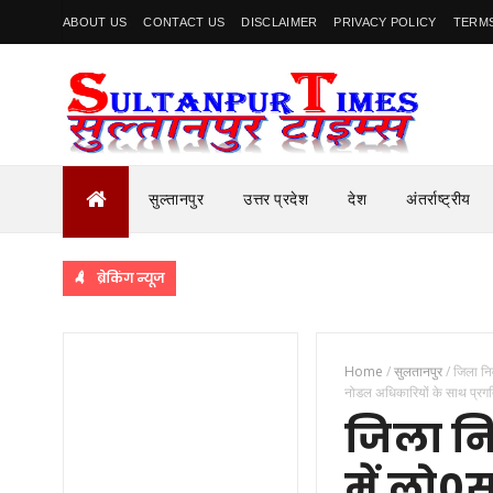
ABOUT US
CONTACT US
DISCLAIMER
PRIVACY POLICY
TERMS
सुल्तानपुर
उत्तर प्रदेश
देश
अंतर्राष्ट्रीय
ब्रेकिंग न्यूज
Home
/
सुलतानपुर
/
जिला निर
नोडल अधिकारियों के साथ प्रगत
जिला नि
में लो0स