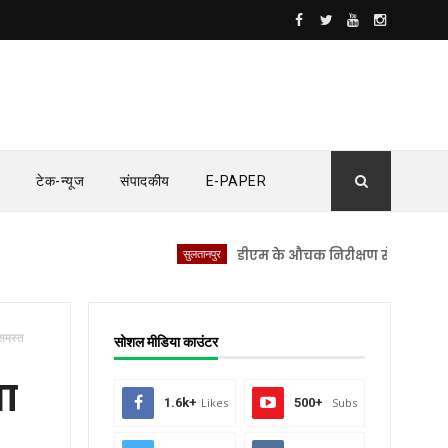
टेक-न्यूज
संपादकीय
E-PAPER
सुलतानपुर
डीएम के औचक निरीक्षण से सीएचसी लंभुआ में
 समस्त
सोशल मीडिया काउंटर
ता
1.6k+
Likes
500+
Subs