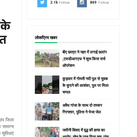
2.1k
Follow
849
Follow
 के
ित
लोकप्रिय खबर
बीए छात्रा ने नहर में लगाई छलांग
,एसडीआरएफ ने शुरू किया सर्च
ऑपरेशन
कुड़वार में गोमती नदी पुल से युवक
के कूदने की आशंका, पुल पर मिला
चप्पल
अवैध गांजा के साथ दो तस्कर
गिरफ्तार, पुलिस ने भेजा जेल
व उप जिला
 सामान्य
जमीनी विवाद में वृद्ध की हत्या का
 सुविधाएं
आरोप, खेत के पास मिला शव; पांच