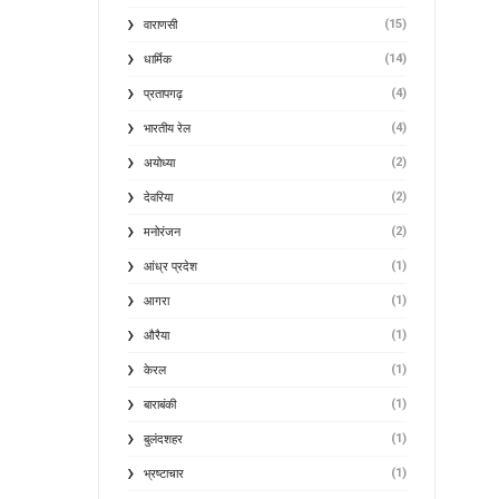
(15)
वाराणसी
(14)
धार्मिक
(4)
प्रतापगढ़
(4)
भारतीय रेल
(2)
अयोध्या
(2)
देवरिया
(2)
मनोरंजन
(1)
आंध्र प्रदेश
(1)
आगरा
(1)
औरैया
(1)
केरल
(1)
बाराबंकी
(1)
बुलंदशहर
(1)
भ्रष्टाचार