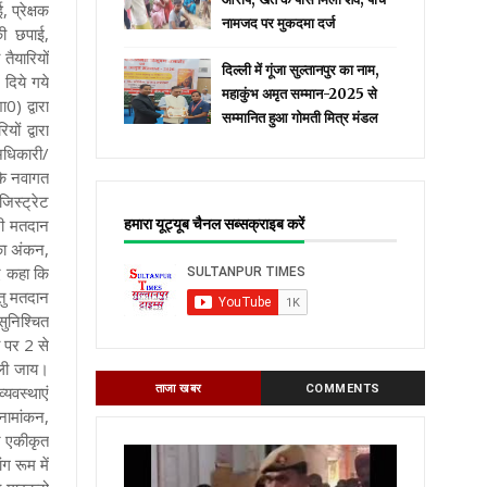
 प्रेक्षक
नामजद पर मुकदमा दर्ज
की छपाई,
तैयारियों
दिल्ली में गूंजा सुल्तानपुर का नाम,
दिये गये
महाकुंभ अमृत सम्मान-2025 से
0) द्वारा
सम्मानित हुआ गोमती मित्र मंडल
ं द्वारा
अधिकारी/
 कि नवागत
जिस्ट्रेट
सभी मतदान
हमारा यूट्यूब चैनल सब्सक्राइब करें
ा का अंकन,
ुए कहा कि
ेतु मतदान
सुनिश्चित
ं पर 2 से
 ली जाय।
यवस्थाएं
ताजा खबर
COMMENTS
नामांकन,
र एकीकृत
ग रूम में