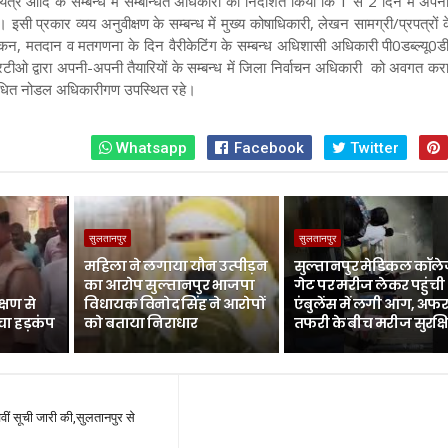
त्र आदि के सम्बन्ध में सम्बन्धित अधिकारी को निर्देशित किया कि 1 से 2 दिन में अपन
। इसी प्रकार व्यय अनुवीक्षण के सम्बन्ध में मुख्य कोषाधिकारी, लेखन सामग्री/प्रपत्रों क
ांकन, मतदान व मतगणना के दिन वैरीकेटिंग के सम्बन्ध अधिशासी अधिकारी पी0डब्ल्यू0ड
एआरटीओ द्वारा अपनी-अपनी तैयारियों के सम्बन्ध में जिला निर्वाचन अधिकारी को अवगत क
धित नोडल अधिकारीगण उपस्थित रहे।
Whatsapp
Facebook
Twitter
सुलतानपुर
सुलतानपुर
महिला ने लगाया यौन उत्पीड़न
सुल्तानपुर मेडिकल कॉले
का आरोप सुल्तानपुर भाजपा
गेट पर मरीज लेकर पहुंची
्षण से
विधायक विनोद सिंह ने आरोपों
एंबुलेंस में लगी आग, अफर
चा हड़कंप
को बताया निराधार
तफरी के बीच मरीज सुरक्ष
चवीं सूची जारी की,सुलतानपुर से