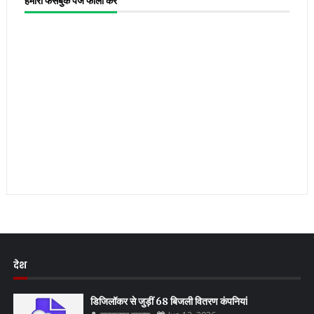
हमारा फेसबुक पेज फॉलो करें
देश
डिजिलॉकर से जुड़ीं 68 बिजली वितरण कंपनियां