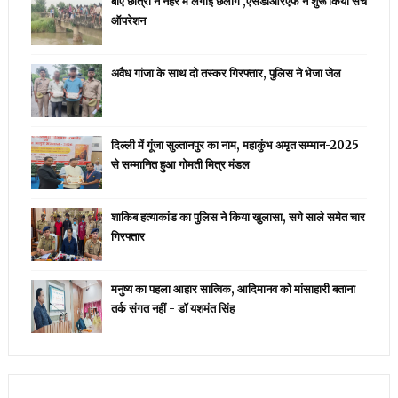
बीए छात्रा ने नहर में लगाई छलांग ,एसडीआरएफ ने शुरू किया सर्च
ऑपरेशन
अवैध गांजा के साथ दो तस्कर गिरफ्तार, पुलिस ने भेजा जेल
दिल्ली में गूंजा सुल्तानपुर का नाम, महाकुंभ अमृत सम्मान-2025
से सम्मानित हुआ गोमती मित्र मंडल
शाकिब हत्याकांड का पुलिस ने किया खुलासा, सगे साले समेत चार
गिरफ्तार
मनुष्य का पहला आहार सात्विक, आदिमानव को मांसाहारी बताना
तर्क संगत नहीं - डॉ यशमंत सिंह