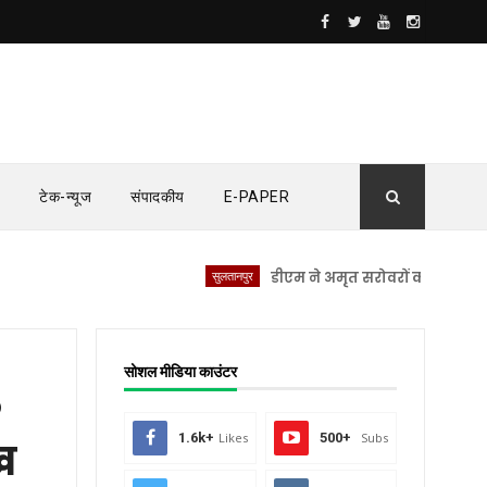
टेक-न्यूज
संपादकीय
E-PAPER
सुलतानपुर
डीएम ने अमृत सरोवरों का किया स्थलीय नि
सोशल मीडिया काउंटर
P
1.6k+
Likes
500+
Subs
ख