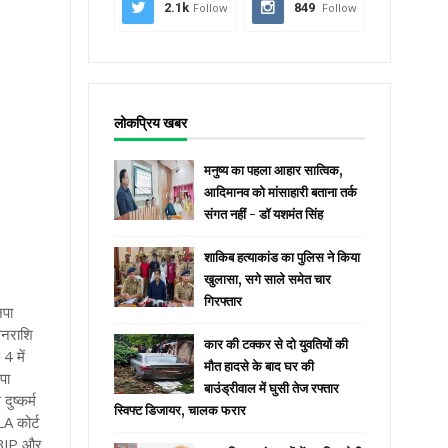
2.1k
Follow
849
Follow
लोकप्रिय खबर
मनुष्य का पहला आहार सात्विक,
आदिमानव को मांसाहारी बताना तर्क
संगत नहीं - डॉ यशमंत सिंह
शाकिब हत्याकांड का पुलिस ने किया
खुलासा, सगे साले समेत चार
गिरफ्तार
जपा
धनराशि
कार की टक्कर से दो युवतियों की
4 में
मौत हादसे के बाद घर की
पा
बाउंड्रीवाल में घुसी तेज रफ्तार
ुष्कर्म
स्विफ्ट डिजायर, चालक फरार
LA कोर्ट
द BJP और