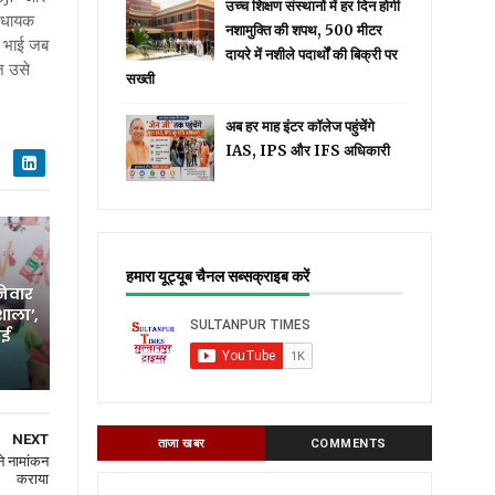
उच्च शिक्षण संस्थानों में हर दिन होगी
विधायक
नशामुक्ति की शपथ, 500 मीटर
े भाई जब
दायरे में नशीले पदार्थों की बिक्री पर
ज उसे
सख्ती
अब हर माह इंटर कॉलेज पहुंचेंगे
IAS, IPS और IFS अधिकारी
हमारा यूट्यूब चैनल सब्सक्राइब करें
निवार
शाला’,
नई
NEXT
ताजा खबर
COMMENTS
े नामांकन
कराया