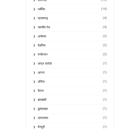
वाराणसी
(14)
धार्मिक
(4)
प्रतापगढ़
(4)
भारतीय रेल
(2)
अयोध्या
(2)
देवरिया
(2)
मनोरंजन
(1)
आंध्र प्रदेश
(1)
आगरा
(1)
औरैया
(1)
केरल
(1)
बाराबंकी
(1)
बुलंदशहर
(1)
भ्रष्टाचार
(1)
मैनपुरी