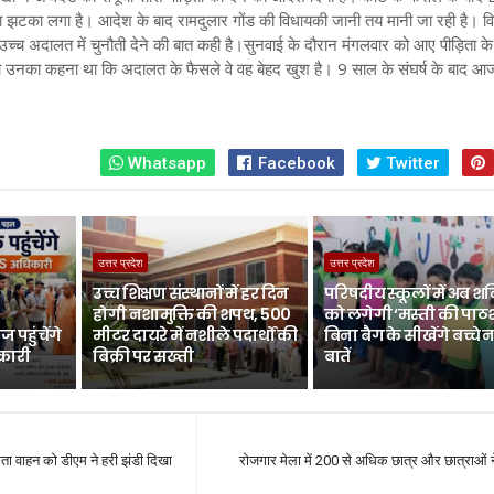
ा झटका लगा है। आदेश के बाद रामदुलार गोंड की विधायकी जानी तय मानी जा रही है। 
उच्च अदालत में चुनौती देने की बात कही है।
सुनवाई के दौरान मंगलवार को आए पीड़िता क
गई तो उनका कहना था कि अदालत के फैसले वे वह बेहद खुश है। 9 साल के संघर्ष के बाद आ
Whatsapp
Facebook
Twitter
उत्तर प्रदेश
उत्तर प्रदेश
उच्च शिक्षण संस्थानों में हर दिन
परिषदीय स्कूलों में अब श
होगी नशामुक्ति की शपथ, 500
को लगेगी ‘मस्ती की पाठ
 पहुंचेंगे
मीटर दायरे में नशीले पदार्थों की
बिना बैग के सीखेंगे बच्चे 
िकारी
बिक्री पर सख्ती
बातें
ता वाहन को डीएम ने हरी झंडी दिखा
रोजगार मेला में 200 से अधिक छात्र और छात्राओं न