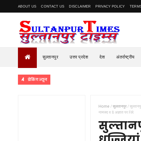
ABOUT US
CONTACT US
DISCLAIMER
PRIVACY POLICY
TERMS
सुल्तानपुर
उत्तर प्रदेश
देश
अंतर्राष्ट्रीय
ब्रेकिंग न्यूज
Home
/
सुलतानपुर
/
सुल्तानप
नामजद व 8 अज्ञात पर FIR
सुल्तान
धज्जियां 