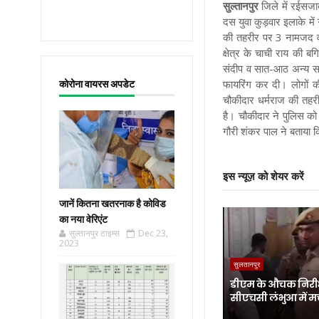
सुल्तानपुर
जिले में रईसजाद
दस युवा कुड़वार इलाके में
की तहरीर पर 3 नामजद व 8
क्षेत्र के चाची राय की ब
संदीप व सात-आठ अन्य सा
फायरिंग कर दी। लोगों की
कोरोना वायरस अपडेट
चौकीदार धर्मराज की तहरी
है। चौकीदार ने पुलिस को
गौरी शंकर पाल ने बताया क
इस न्यूज़ को शेयर करें
जानें कितना खतरनाक है कोविड
का नया वेरिएंट
सुल्तानपुर टाइम्स
Dec 23,
2023
सुलतानपुर
डीएम के औचक निरीक
सीएचसी लंभुआ में म