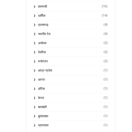
(15)
वाराणसी
(14)
धार्मिक
(4)
प्रतापगढ़
(4)
भारतीय रेल
(2)
अयोध्या
(2)
देवरिया
(2)
मनोरंजन
(1)
आंध्र प्रदेश
(1)
आगरा
(1)
औरैया
(1)
केरल
(1)
बाराबंकी
(1)
बुलंदशहर
(1)
भ्रष्टाचार