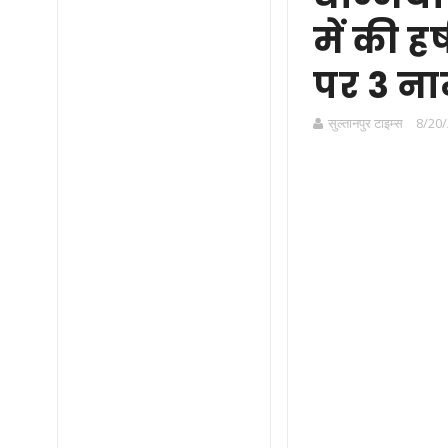
में की ह
पर 3 ना
सुल्तानपुर टाइम्स
8/20/