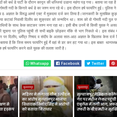
ों को बर्थ डे पार्टी के दौरान कानून की धज्जियां उडाना महंगा पड़ गया। बताया जा रहा 
 गोमती नदी के किनारे बर्थ डे का जश्न मना रहे थे। इस दौरान हर्ष फायरिंग हुई। पुलिस न
 अज्ञात के विरुद्ध आर्म्स एक्ट में मुकदमा दर्ज कर लिया है।जानकारी के मुताबिक कुड़
गिया कटावां निवासी दिलीप का शुक्रवार को जन्मदिन था। शाम को वो गोमती नदी पुल पर ध
थियों के साथ केक काटकर जश्न मना रहा था। इसी बीच उनमें से किसी युवक ने असलहे
 सूचना पर पुलिस पहुंची तो सभी बाइकें छोड़कर मौके से भाग निकले थे। इस संबंध में
र पर दिलीप, धर्मेंद्र निषाद व संदीप के अलावा सात-आठ अज्ञात के खिलाफ केस दर्ज 
 बताया है कि जिस समय फायरिंग हुई मैं वहां से डर कर हट गया था। इस बाबत थानाध्यक्ष
ि हर्ष फायरिंग करने वाले युवक की तलाश जारी है।
Whatsapp
Facebook
Twitter
सुलतानपुर
सुलतानपुर
महिला ने लगाया यौन उत्पीड़न
सुल्तानपुर मेडिकल कॉले
का आरोप सुल्तानपुर भाजपा
गेट पर मरीज लेकर पहुंची
्षण से
विधायक विनोद सिंह ने आरोपों
एंबुलेंस में लगी आग, अफर
चा हड़कंप
को बताया निराधार
तफरी के बीच मरीज सुरक्ष