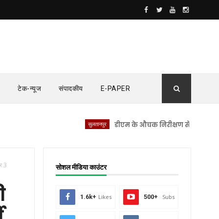
टेक-न्यूज
संपादकीय
E-PAPER
सुलतानपुर
डीएम के औचक निरीक्षण से सीएचसी लंभुआ में
पर 3
सोशल मीडिया काउंटर
ी
1.6k+
Likes
500+
Subs
ी