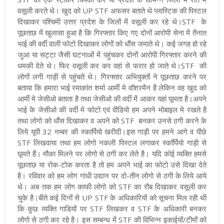
वसूली करते थे। खुद को UP STF अफसर बताते थे प्लास्टिक की पिस्टल
दिखाकर पश्चिमी उत्तर प्रदेश के जिलों में वसूली कर रहे थे।
STF के
पूछताछ में खुलासा हुआ है कि गिरफ्तार किए गए दोनों आरोपी सेना में तैनात
भाई की वर्दी वाली फोटो दिखाकर लोगों को धौंस जमाते थे। कई जगह हो रहे
जुआ या सट्टा जैसी घटनाओं में पहुंचकर दोनों आरोपी गिरफ्तार करने की
धमकी देते थे। फिर वसूली कर कर वहां से फरार हो जाते थे।
STF की
लोगों लगी गाड़ी से पहुंचते थे। गिरफ्तार अभियुक्तों ने पूछताछ करने पर
बताया कि हमारा भाई रमाकांत शर्मा आर्मी मे वॉशरमैन है लेकिन वह खुद को
आर्मी मे जेसीओ बताता है तथा जेसीओ की वर्दी में आकर यहां घूमता है।
अपने
भाई के जेसीओ की वर्दी मे फोटो एवं वीडियो हम अपने मोबाइल मे रखते है
तथा लोगो को धौंस दिखाकर व अपने को STF बनकर उनसे ठगी करने के
लिये यूपी 32 नम्बर की स्कार्पियो खरीदी।
इस गाड़ी पर हमने आगे व पीछे
STF लिखवाया तथा हम लोगो नकली पिस्टल लगाकर स्कॉर्पियो गाड़ी से
घूमते हैं। मौका मिलने पर लोगो से ठगी कर लेते है। यदि कोई व्यक्ति हमसे
पूछताछ या रोक-टोक करता है तो हम अपने भाई का फोटो उसे दिखा देते
है। रविवार को हम लोग गांधी उद्यान पर दो-तीन लोगो से ठगी के लिये आये
थे। अब तक हम लोग काफी लोगो को STF का रौब दिखाकर वसूली कर
चुके है।
बीते कई दिनों से UP STF के अधिकारियों को सूचना मिल रही थी
कि कुछ व्यक्ति गाडियों पर STF लिखकर व STF के अधिकारी बनकर
लोगो से ठगी कर रहे है। इस सम्बन्ध में STF की विभिन्न इकाईयों/टीमों को