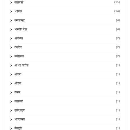
(15)
वाराणसी
(14)
धार्मिक
(4)
प्रतापगढ़
(4)
भारतीय रेल
(2)
अयोध्या
(2)
देवरिया
(2)
मनोरंजन
(1)
आंध्र प्रदेश
(1)
आगरा
(1)
औरैया
(1)
केरल
(1)
बाराबंकी
(1)
बुलंदशहर
(1)
भ्रष्टाचार
(1)
मैनपुरी