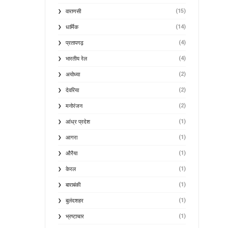
(15)
वाराणसी
(14)
धार्मिक
(4)
प्रतापगढ़
(4)
भारतीय रेल
(2)
अयोध्या
(2)
देवरिया
(2)
मनोरंजन
(1)
आंध्र प्रदेश
(1)
आगरा
(1)
औरैया
(1)
केरल
(1)
बाराबंकी
(1)
बुलंदशहर
(1)
भ्रष्टाचार