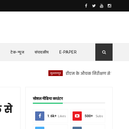
टेक-न्यूज
संपादकीय
E-PAPER
सुलतानपुर
डीएम के औचक निरीक्षण से सीएचसी लंभुआ में 
सोशल मीडिया काउंटर
 से
1.6k+
Likes
500+
Subs