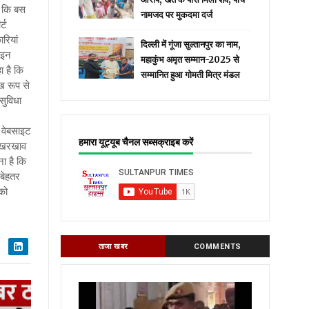
 क‍ि बस
नामजद पर मुकदमा दर्ज
्ट
रियां
दिल्ली में गूंजा सुल्तानपुर का नाम,
ाइन
महाकुंभ अमृत सम्मान-2025 से
 है क‍ि
सम्मानित हुआ गोमती मित्र मंडल
ख रूप से
सुविधा
।
र वेबसाइट
हमारा यूट्यूब चैनल सब्सक्राइब करें
 रखरखाव
 है क‍ि
 बेहतर
 को
ताजा खबर
COMMENTS