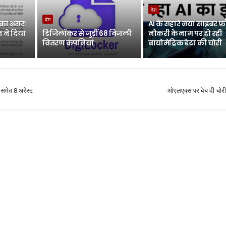
देश
देश
 का असर:
AI के सहारे नया साइबर फ्र
धान ने दिया
डिजिलॉकर से जुड़ीं 68 बिजली
नौकरी के नाम पर हो रही
वितरण कंपनियां
बायोमेट्रिक डेटा की चोरी
र समेत 8 अरेस्ट
ओएलएक्स पर बेच दी चोर