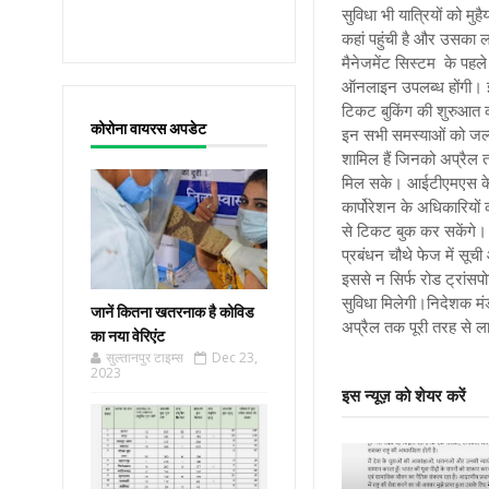
सुव‍िधा भी यात्र‍ियों को 
कहां पहुंची है और उसका लाइ
मैनेजमेंट सिस्टम के पहले
ऑनलाइन उपलब्ध होंगी। इ
टिकट बुकिंग की शुरुआत की
कोरोना वायरस अपडेट
इन सभी समस्‍याओं को जल्‍
शामि‍ल हैं ज‍िनको अप्रैल
मिल सके। आईटीएमएस के प्
कार्पोरेशन के अध‍िकार‍िय
से टिकट बुक कर सकेंगे। 
प्रबंधन चौथे फेज में सूची
इससे न सिर्फ रोड ट्रांसपो
सुविधा मिलेगी।निदेशक मंड
जानें कितना खतरनाक है कोविड
अप्रैल तक पूरी तरह से ला
का नया वेरिएंट
सुल्तानपुर टाइम्स
Dec 23,
2023
इस न्यूज़ को शेयर करें