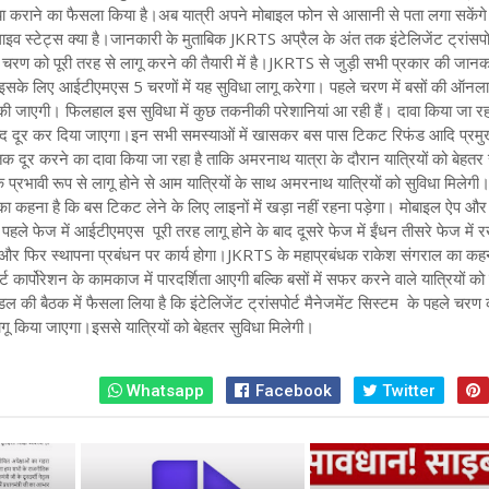
मुहैया कराने का फैसला क‍िया है।अब यात्री अपने मोबाइल फोन से आसानी से पता लगा सकेंगे
व स्‍टेट्स क्‍या है
।जानकारी के मुताब‍िक JKRTS अप्रैल के अंत तक इंटेलिजेंट ट्रांसपोर
 चरण को पूरी तरह से लागू करने की तैयारी में है।JKRTS से जुड़ी सभी प्रकार की जानका
सके लिए आईटीएमएस 5 चरणों में यह सुव‍िधा लागू करेगा। पहले चरण में बसों की ऑनल
 जाएगी। फ‍िलहाल इस सुव‍िधा में कुछ तकनीकी परेशान‍ियां आ रही हैं। दावा क‍िया जा रहा
द दूर कर द‍िया जाएगा
।इन सभी समस्‍याओं में खासकर बस पास टिकट रिफंड आद‍ि प्रमु
 तक दूर करने का दावा किया जा रहा है ताकि अमरनाथ यात्रा के दौरान यात्रियों को बेहतर 
रभावी रूप से लागू होने से आम यात्रियों के साथ अमरनाथ यात्रियों को सुविधा मिलेगी
ों का कहना है क‍ि बस टिकट लेने के लिए लाइनों में खड़ा नहीं रहना पड़ेगा। मोबाइल ऐप औ
पहले फेज में आईटीएमएस पूरी तरह लागू होने के बाद दूसरे फेज में ईंधन तीसरे फेज में
 और फिर स्थापना प्रबंधन पर कार्य होगा
।JKRTS के महाप्रबंधक राकेश संगराल का कहना
र्ट कार्पोरेशन के कामकाज में पारदर्शिता आएगी बल्कि बसों में सफर करने वाले यात्रियों को
ल की बैठक में फैसला लिया है कि इंटेलिजेंट ट्रांसपोर्ट मैनेजमेंट सिस्टम के पहले चरण
गू किया जाएगा।इससे यात्रियों को बेहतर सुविधा मिलेगी।
Whatsapp
Facebook
Twitter