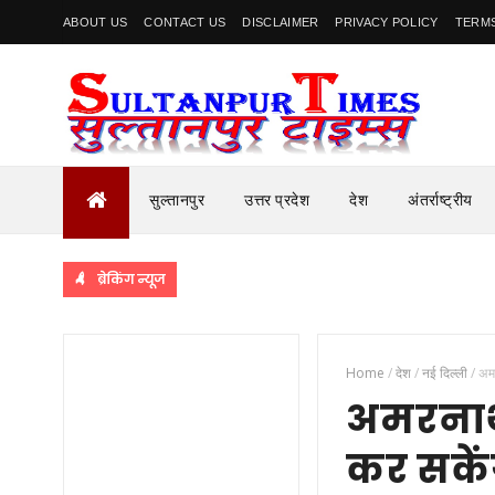
ABOUT US
CONTACT US
DISCLAIMER
PRIVACY POLICY
TERMS
सुल्तानपुर
उत्तर प्रदेश
देश
अंतर्राष्ट्रीय
ब्रेकिंग न्यूज
Home
/
देश
/
नई दिल्ली
/
अमर
अमरनाथ 
कर सकें