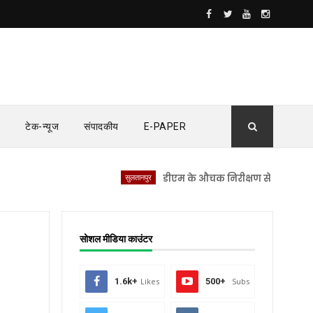
टेक-न्यूज
संपादकीय
E-PAPER
सुलतानपुर
डीएम के औचक निरीक्षण से सीएचसी लंभुआ में
सोशल मीडिया काउंटर
1.6k+
Likes
500+
Subs