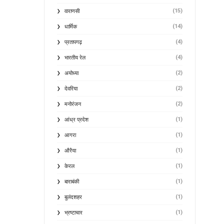
(15)
वाराणसी
(14)
धार्मिक
(4)
प्रतापगढ़
(4)
भारतीय रेल
(2)
अयोध्या
(2)
देवरिया
(2)
मनोरंजन
(1)
आंध्र प्रदेश
(1)
आगरा
(1)
औरैया
(1)
केरल
(1)
बाराबंकी
(1)
बुलंदशहर
(1)
भ्रष्टाचार