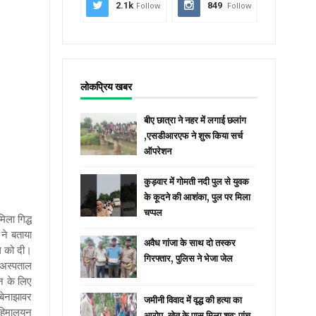
2.1k
Follow
849
Follow
लोकप्रिय खबर
बीए छात्रा ने नहर में लगाई छलांग
,एसडीआरएफ ने शुरू किया सर्च
ऑपरेशन
कुड़वार में गोमती नदी पुल से युवक
के कूदने की आशंका, पुल पर मिला
चप्पल
िला गिद्ध
ने बताया
अवैध गांजा के साथ दो तस्कर
ग को दी।
गिरफ्तार, पुलिस ने भेजा जेल
े अस्पताल
िन के लिए
बेनाझावर
जमीनी विवाद में वृद्ध की हत्या का
 हिमालयन
आरोप, खेत के पास मिला शव; पांच