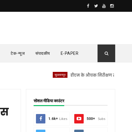
टेक-न्यूज
संपादकीय
E-PAPER
सुलतानपुर
डीएम के औचक निरीक्षण से सीएचसी लंभुआ मे
सोशल मीडिया काउंटर
ंस
1.6k+
Likes
500+
Subs