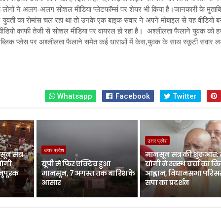
 लोगों ने अलग-अलग सोशल मीडिया प्लेटफॉर्म्स पर शेयर भी किया है
।जानकारी के मुता
युवती का रोमांस चल रहा था तो उनके एक बाइक सवार ने अपने मोबाइल से यह वीडियो ब
ीडियो काफी तेजी से सोशल मीडिया पर वायरल हो रहा है
। अश्लीलता फैलाने युवक को 
पब्लिक प्लेस पर अश्लीलता फैलाने समेत कई धाराओं में केस,युवक के साथ स्कूटी सवार ल
Whatsapp
Facebook
Twitter
उत्तर प्रदेश
उत्तर प्रदेश
ून सत्र
मानसून सत्र की शुरुआत:
योगी
यूपी में फिर एक्टिव हुआ
योगी ने स्वस्थ चर्चा का क
नुपूरक
मानसून, 7 अगस्त तक बारिश के
आह्वान, विधानसभा परिसर 
आसार
सपा का प्रदर्शन