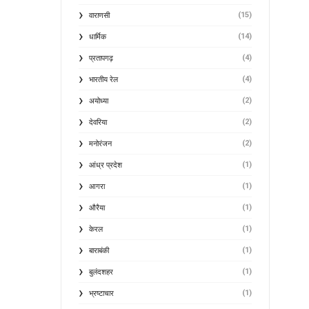
(15)
वाराणसी
(14)
धार्मिक
(4)
प्रतापगढ़
(4)
भारतीय रेल
(2)
अयोध्या
(2)
देवरिया
(2)
मनोरंजन
(1)
आंध्र प्रदेश
(1)
आगरा
(1)
औरैया
(1)
केरल
(1)
बाराबंकी
(1)
बुलंदशहर
(1)
भ्रष्टाचार