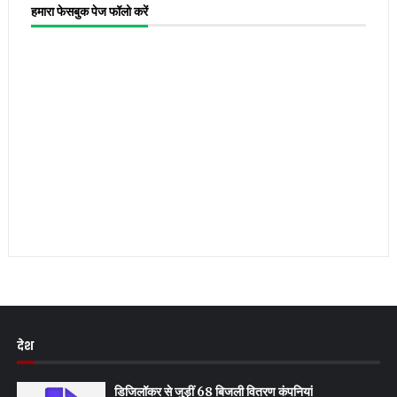
हमारा फेसबुक पेज फॉलो करें
देश
डिजिलॉकर से जुड़ीं 68 बिजली वितरण कंपनियां