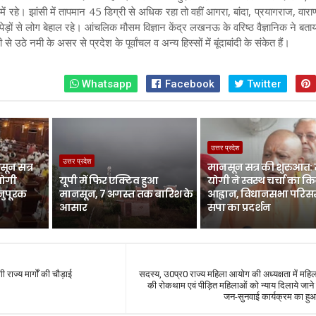
 में रहे। झांसी में तापमान 45 डिग्री से अधिक रहा तो वहीं आगरा, बांदा, प्रयागराज, वा
थपेड़ों से लोग बेहाल रहे। आंचलिक मौसम विज्ञान केंद्र लखनऊ के वरिष्ठ वैज्ञानिक ने बत
े उठे नमी के असर से प्रदेश के पूर्वांचल व अन्य हिस्सों में बूंदाबांदी के संकेत हैं।
Whatsapp
Facebook
Twitter
उत्तर प्रदेश
उत्तर प्रदेश
ून सत्र
मानसून सत्र की शुरुआत:
योगी
यूपी में फिर एक्टिव हुआ
योगी ने स्वस्थ चर्चा का क
नुपूरक
मानसून, 7 अगस्त तक बारिश के
आह्वान, विधानसभा परिसर 
आसार
सपा का प्रदर्शन
 राज्य मार्गों की चौड़ाई
सदस्य, उ0प्र0 राज्य महिला आयोग की अध्यक्षता में महि
की रोकथाम एवं पीड़ित महिलाओं को न्याय दिलाये जाने 
जन-सुनवाई कार्यक्रम का 