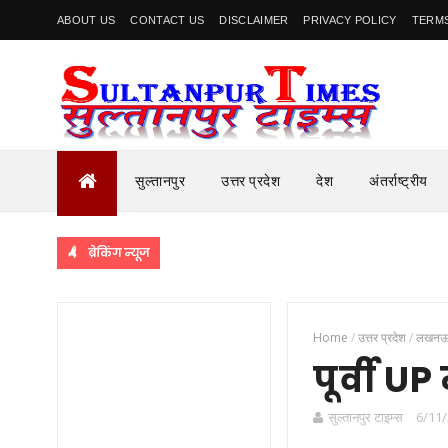
ABOUT US
CONTACT US
DISCLAIMER
PRIVACY POLICY
TERMS
सुल्तानपुर
उत्तर प्रदेश
देश
अंतर्राष्ट्रीय
ब्रेकिंग न्यूज
Home
/
उत्तर प्रदेश
/
लखन
पूर्वी 
सुल्तानपुर टाइम्स
6/11/