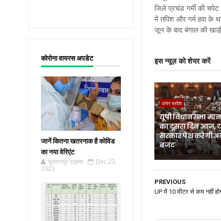
जिले प्रचंड गर्मी की चपेट
में तपिश और गर्म हवा के 
जून के बाद बंगाल की खाड़ी स
कोरोना वायरस अपडेट
इस न्यूज़ को शेयर करें
उत्तर प्रदेश
यूपी विधानसभा मानस
का दूसरा दिन आज, 
सरकार पेश करेगी अ
जानें कितना खतरनाक है कोविड
बजट
का नया वेरिएंट
सुल्तानपुर टाइम्स
Dec 23,
2023
PREVIOUS
UP में 10 मीटर से कम नहीं होगी