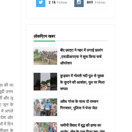
2.1k
Follow
849
Follow
लोकप्रिय खबर
बीए छात्रा ने नहर में लगाई छलांग
,एसडीआरएफ ने शुरू किया सर्च
ऑपरेशन
कुड़वार में गोमती नदी पुल से युवक
के कूदने की आशंका, पुल पर मिला
ूस की जा
चप्पल
्वी उत्तर
्मी और लू
अवैध गांजा के साथ दो तस्कर
12 जून के
गिरफ्तार, पुलिस ने भेजा जेल
 में अगले
्रदेश और
ं में दिन
जमीनी विवाद में वृद्ध की हत्या का
नसीआर के
आरोप, खेत के पास मिला शव; पांच