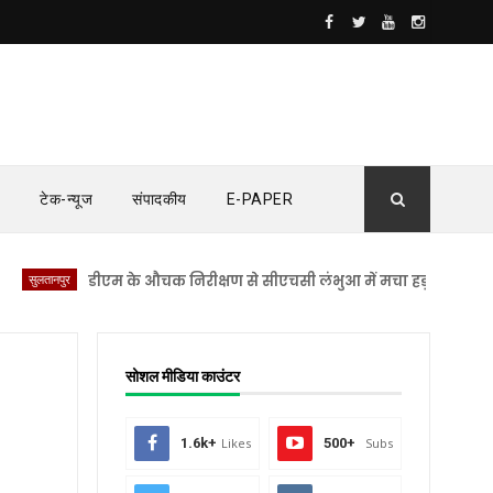
टेक-न्यूज
संपादकीय
E-PAPER
नपुर
डीएम के औचक निरीक्षण से सीएचसी लंभुआ में मचा हड़कंप
सुलतानपुर
सोशल मीडिया काउंटर
1.6k+
Likes
500+
Subs