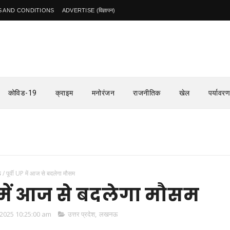
 AND CONDITIONS
ADVERTISE (विज्ञापन)
कोविड-19
क्राइम
मनोरंजन
राजनीतिक
खेल
पर्यावरण
सुलता
ऊ
/
पूर्वी UP में आज से बदलेगा मौसम
UP में आज से बदलेगा मौसम
2025 10:25:00 am
उत्तर प्रदेश
,
लखनऊ