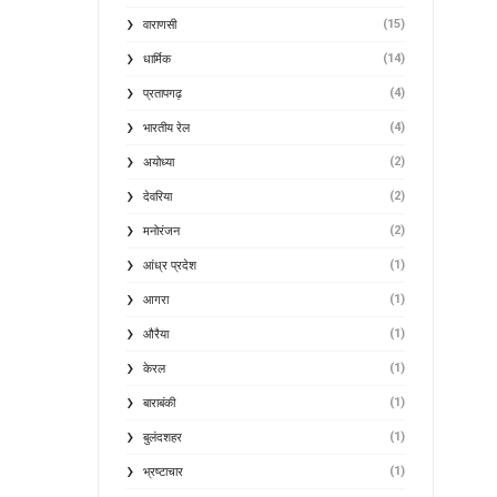
(15)
वाराणसी
(14)
धार्मिक
(4)
प्रतापगढ़
(4)
भारतीय रेल
(2)
अयोध्या
(2)
देवरिया
(2)
मनोरंजन
(1)
आंध्र प्रदेश
(1)
आगरा
(1)
औरैया
(1)
केरल
(1)
बाराबंकी
(1)
बुलंदशहर
(1)
भ्रष्टाचार