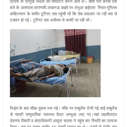
प्रदेश के प्रमुख स्थलों का तीर्थाटन करने आये थे। बीती रात करीब एक
बजे के आसपास वाराणसी-लखनऊ हाइवे पर लंभुआ बाईपास स्थित मुस्लिम
कब्रिस्तान के समीप टूरिस्ट बस पहुंची थी कि सेब लादकर जा रही बस से
टक्कर हो गई। टूरिस्ट बस अयोध्या से काशी जा रही थी।
भिड़ंत के बाद चीख पुकार मच गई। मौके पर एम्बुलेंस भेजी गई कई एम्बुलेंस
से यात्री सामुदायिक स्वास्थ्य केंद्र लम्भुआ लाए गए।यहां तहसीलदार
देवानंद तिवारी व क्षेत्रधिकारी अब्दुस सलाम ने पहुंच कर स्थिति का जायजा
लिया। बस पर सवार करीब 45 यात्री घायल हुए थे। उसमें से गंभीर रूप