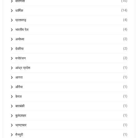
(15)
वाराणसी
(14)
धार्मिक
(4)
प्रतापगढ़
(4)
भारतीय रेल
(2)
अयोध्या
(2)
देवरिया
(2)
मनोरंजन
(1)
आंध्र प्रदेश
(1)
आगरा
(1)
औरैया
(1)
केरल
(1)
बाराबंकी
(1)
बुलंदशहर
(1)
भ्रष्टाचार
(1)
मैनपुरी