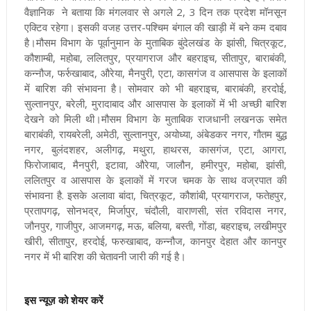
वैज्ञानिक ने बताया कि मंगलवार से अगले 2, 3 दिन तक प्रदेश मॉनसून
एक्टिव रहेगा। इसकी वजह उत्तर-पश्चिम बंगाल की खाड़ी में बने कम दबाव
है
।मौसम विभाग के पूर्वानुमान के मुताबिक बुंदेलखंड के झांसी, चित्रकूट,
कौशाम्बी, महोबा, ललितपुर, प्रयागराज और बहराइच, सीतापुर, बाराबंकी,
कन्नौज, फर्रुखाबाद, औरेया, मैनपुरी, एटा, कासगंज व आसपास के इलाकों
में बारिश की संभावना है। सोमवार को भी बहराइच, बाराबंकी, हरदोई,
सुल्तानपुर, बरेली, मुरादाबाद और आसपास के इलाकों में भी अच्छी बारिश
देखने को मिली थी
।मौसम विभाग के मुताबिक राजधानी लखनऊ समेत
बाराबंकी, रायबरेली, अमेठी, सुल्तानपुर, अयोध्या, अंबेडकर नगर, गौतम बुद्ध
नगर, बुलंदशहर, अलीगढ़, मथुरा, हाथरस, कासगंज, एटा, आगरा,
फिरोजाबाद, मैनपुरी, इटावा, औरेया, जालौन, हमीरपुर, महोबा, झांसी,
ललितपुर व आसपास के इलाकों में गरज चमक के साथ वज्रपात की
संभावना है. इसके अलावा बांदा, चित्रकूट, कौशांबी, प्रयागराज, फतेहपुर,
प्रतापगढ़, सोनभद्र, मिर्जापुर, चंदौली, वाराणसी, संत रविदास नगर,
जौनपुर, गाजीपुर, आजमगढ़, मऊ, बलिया, बस्ती, गोंडा, बहराइच, लखीमपुर
खीरी, सीतापुर, हरदोई, फरुखाबाद, कन्नौज, कानपुर देहात और कानपुर
नगर में भी बारिश की चेतावनी जारी की गई है।
इस न्यूज़ को शेयर करें