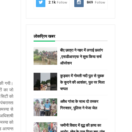
2.1k
Follow
849
Follow
लोकप्रिय खबर
बीए छात्रा ने नहर में लगाई छलांग
,एसडीआरएफ ने शुरू किया सर्च
ऑपरेशन
कुड़वार में गोमती नदी पुल से युवक
के कूदने की आशंका, पुल पर मिला
त की गयी।
चप्पल
ों का जो
 सिटी को
अवैध गांजा के साथ दो तस्कर
पंचरास्ता
गिरफ्तार, पुलिस ने भेजा जेल
मस्या से
 अधिशाषी
मस्या को
जमीनी विवाद में वृद्ध की हत्या का
ड अत्यन्त
आरोप, खेत के पास मिला शव; पांच