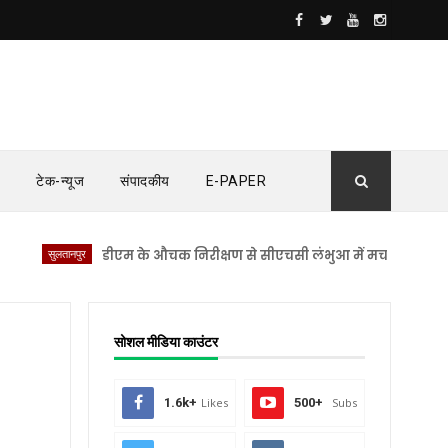
टेक-न्यूज
संपादकीय
E-PAPER
सुलतानपुर
डीएम के औचक निरीक्षण से सीएचसी लंभुआ में मचा हड़कंप
सुलतान
सोशल मीडिया काउंटर
1.6k+
Likes
500+
Subs