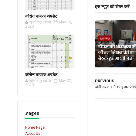
इस न्यूज़ को शेयर करें
कोरोना वायरस अपडेट
सुल्तानपुर टाइम्स
May 19,
2020
सुल्तानपुर
डीएम की अध्यक्षता म
जीवन मिशन की प्रगत
बैठक हुई आयोजित
कोरोना वायरस अपडेट
सुल्तानपुर टाइम्स
May 07,
PREVIOUS
2020
योगी सरकार ने 12 हजार 209
Pages
Home Page
About Us