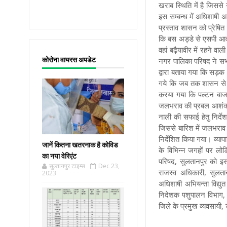
खराब स्थिति में है जिस
इस सम्बन्ध में अधिशाष
प्रस्ताव शासन को प्रेषित
कि बस अड्डे से एसपी आवास
वहां बढ़ैयावीर में रहने व
कोरोना वायरस अपडेट
नगर पालिका परिषद ने सभा
द्वारा बताया गया कि सड़क
गये कि जब तक शासन से बज
करया गया कि पल्टन बाजार 
जलभराव की प्रबल आशंका 
नाली की सफाई हेतु निर्देश
जिससे बारिश में जलभराव
निर्देशित किया गया। व्याप
जानें कितना खतरनाक है कोविड
के विभिन्न जगहों पर लो
का नया वेरिएंट
परिषद, सुलतानपुर को इस
सुल्तानपुर टाइम्स
Dec 23,
राजस्व अधिकारी, सुलता
2023
अधिशाषी अभियन्ता विद्यु
निदेशक पशुपालन विभाग, आ
जिले के प्रमुख व्यवसायी, 