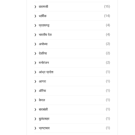
(15)
वाराणसी
(14)
धार्मिक
(4)
प्रतापगढ़
(4)
भारतीय रेल
(2)
अयोध्या
(2)
देवरिया
(2)
मनोरंजन
(1)
आंध्र प्रदेश
(1)
आगरा
(1)
औरैया
(1)
केरल
(1)
बाराबंकी
(1)
बुलंदशहर
(1)
भ्रष्टाचार