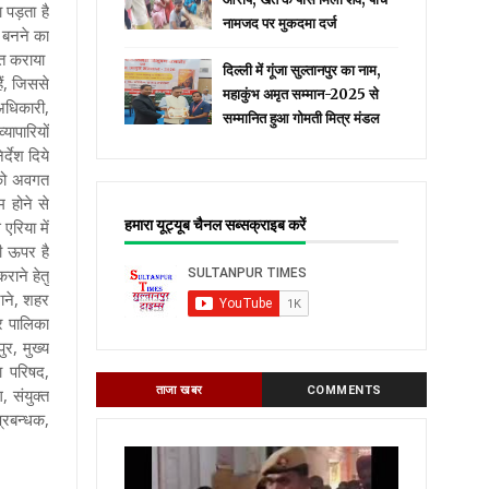
 पड़ता है
नामजद पर मुकदमा दर्ज
 बनने का
वगत कराया
दिल्ली में गूंजा सुल्तानपुर का नाम,
ैं, जिससे
महाकुंभ अमृत सम्मान-2025 से
 अधिकारी,
सम्मानित हुआ गोमती मित्र मंडल
ापारियों
देश दिये
 को अवगत
म होने से
हमारा यूट्यूब चैनल सब्सक्राइब करें
रिया में
ली ऊपर है
ाने हेतु
जाने, शहर
र पालिका
र, मुख्य
ा परिषद,
ताजा खबर
COMMENTS
 संयुक्त
्रबन्धक,