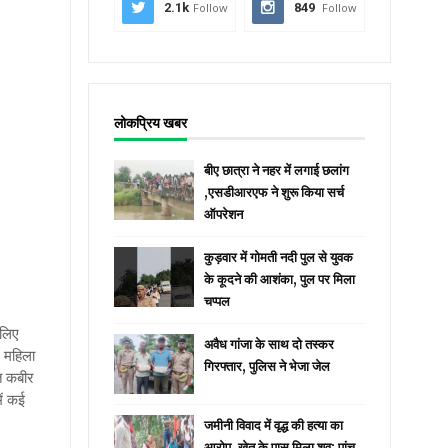
2.1k
Follow
849
Follow
लोकप्रिय खबर
बीए छात्रा ने नहर में लगाई छलांग
,एसडीआरएफ ने शुरू किया सर्च
ऑपरेशन
कुड़वार में गोमती नदी पुल से युवक
के कूदने की आशंका, पुल पर मिला
चप्पल
 लिए
अवैध गांजा के साथ दो तस्कर
6 महिला
गिरफ्तार, पुलिस ने भेजा जेल
ंत कबीर
ें कई
जमीनी विवाद में वृद्ध की हत्या का
आरोप, खेत के पास मिला शव; पांच