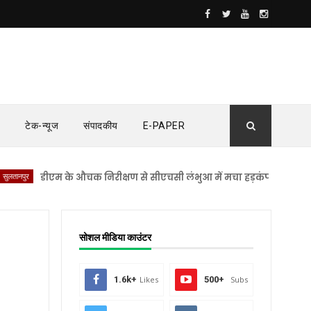
टेक-न्यूज
संपादकीय
E-PAPER
डीएम के औचक निरीक्षण से सीएचसी लंभुआ में मचा हड़कंप
सुलतानपुर
महि
सोशल मीडिया काउंटर
1.6k+
Likes
500+
Subs