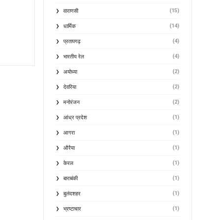
(15)
वाराणसी
(14)
धार्मिक
(4)
प्रतापगढ़
(4)
भारतीय रेल
(2)
अयोध्या
(2)
देवरिया
(2)
मनोरंजन
(1)
आंध्र प्रदेश
(1)
आगरा
(1)
औरैया
(1)
केरल
(1)
बाराबंकी
(1)
बुलंदशहर
(1)
भ्रष्टाचार