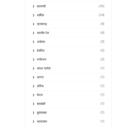
(15)
वाराणसी
(14)
धार्मिक
(4)
प्रतापगढ़
(4)
भारतीय रेल
(2)
अयोध्या
(2)
देवरिया
(2)
मनोरंजन
(1)
आंध्र प्रदेश
(1)
आगरा
(1)
औरैया
(1)
केरल
(1)
बाराबंकी
(1)
बुलंदशहर
(1)
भ्रष्टाचार