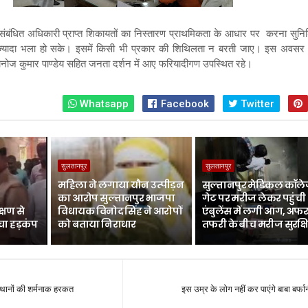
कि संबंधित अधिकारी प्राप्त शिकायतों का निस्तारण प्राथमिकता के आधार पर करना सुनिश
से ज्यादा भला हो सके। इसमें किसी भी प्रकार की शिथिलता न बरती जाए। इस अवस
नोज कुमार पाण्डेय सहित जनता दर्शन में आए फरियादीगण उपस्थित रहे।
Whatsapp
Facebook
Twitter
सुलतानपुर
सुलतानपुर
महिला ने लगाया यौन उत्पीड़न
सुल्तानपुर मेडिकल कॉले
का आरोप सुल्तानपुर भाजपा
गेट पर मरीज लेकर पहुंची
्षण से
विधायक विनोद सिंह ने आरोपों
एंबुलेंस में लगी आग, अफर
चा हड़कंप
को बताया निराधार
तफरी के बीच मरीज सुरक्ष
्थानों की शर्मनाक हरकत
इस उम्र के लोग नहीं कर पाएंगे बाबा बर्फान