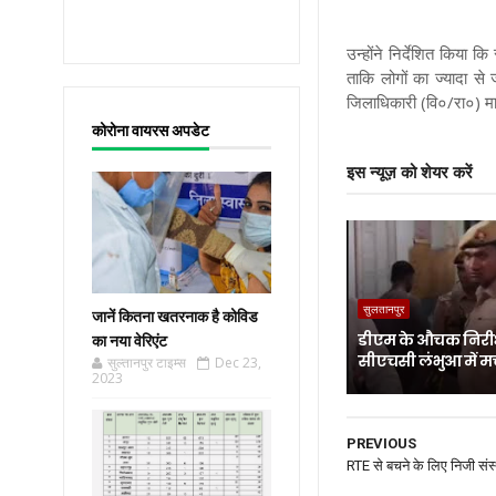
उन्होंने निर्देशित किया 
ताकि लोगों का ज्यादा 
जिलाधिकारी (वि०/रा०) मा
कोरोना वायरस अपडेट
इस न्यूज़ को शेयर करें
सुलतानपुर
जानें कितना खतरनाक है कोविड
डीएम के औचक निरीक
का नया वेरिएंट
सीएचसी लंभुआ में म
सुल्तानपुर टाइम्स
Dec 23,
2023
PREVIOUS
RTE से बचने के लिए निजी संस