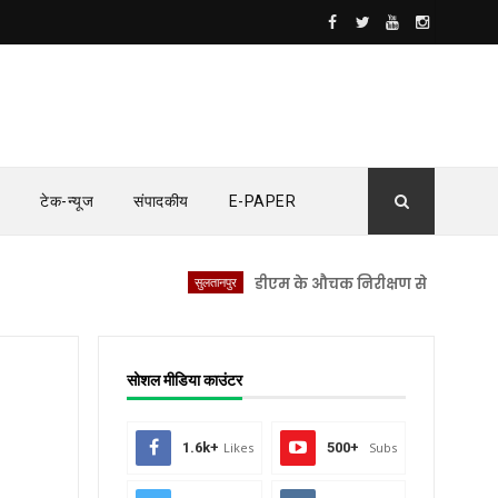
टेक-न्यूज
संपादकीय
E-PAPER
सुलतानपुर
डीएम के औचक निरीक्षण से सीएचसी लंभुआ में 
सोशल मीडिया काउंटर
1.6k+
Likes
500+
Subs