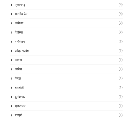
(4)
प्रतापगढ़
(4)
भारतीय रेल
(2)
अयोध्या
(2)
देवरिया
(2)
मनोरंजन
(1)
आंध्र प्रदेश
(1)
आगरा
(1)
औरैया
(1)
केरल
(1)
बाराबंकी
(1)
बुलंदशहर
(1)
भ्रष्टाचार
(1)
मैनपुरी