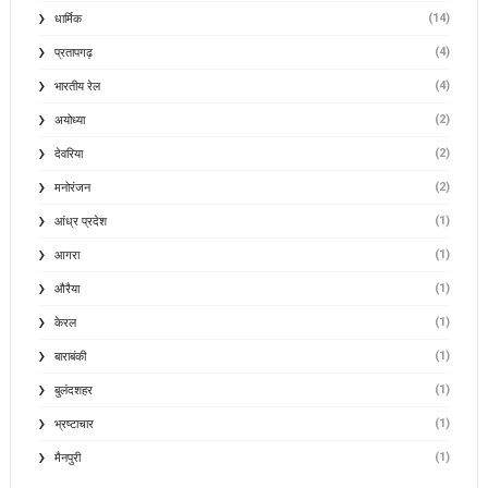
(14)
धार्मिक
(4)
प्रतापगढ़
(4)
भारतीय रेल
(2)
अयोध्या
(2)
देवरिया
(2)
मनोरंजन
(1)
आंध्र प्रदेश
(1)
आगरा
(1)
औरैया
(1)
केरल
(1)
बाराबंकी
(1)
बुलंदशहर
(1)
भ्रष्टाचार
(1)
मैनपुरी