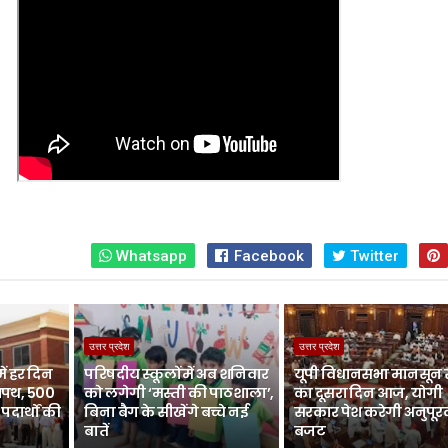
Whatsapp
Facebook
Twitter
उत्तर प्रदेश
उत्तर प्रदेश
में हर दिन
परिषदीय स्कूलों में अब शनिवार
यूपी विधानसभा मानसून स
शपथ, 500
को लगेगी ‘मस्ती की पाठशाला’,
का दूसरा दिन आज, योगी
पदार्थों की
बिना बैग के सीखेंगे बच्चे नई
सरकार पेश करेगी अनुपू
बातें
बजट