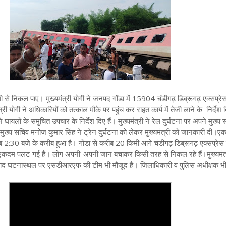
 से निकल पाए। मुख्यमंत्री
योगी ने जनपद गोंडा में 15904 चंडीगढ़ डिब्रूगढ़ एक्सप्रे
त्री योगी ने अधिकारियों को तत्काल मौके पर पहुंच कर राहत कार्य में तेजी लाने के निर्देश दि
े घायलों के समुचित उपचार के निर्देश दिए हैं
।
मुख्यमंत्री ने रेल दुर्घटना पर अपने मुख्य
्य सचिव मनोज कुमार सिंह ने ट्रेन दुर्घटना को लेकर मुख्यमंत्री को जानकारी दी
।
एक
ीब 2:30 बजे के करीब हुआ है
।
गोंडा से करीब 20 किमी आगे चंडीगढ़ डिब्रूगढ़ एक्सप्रेस
ं एकदम पलट गई हैं
।
लोग अपनी-अपनी जान बचाकर किसी तरह से निकल रहे हैं
।मुख्यमंत
ाद घटनास्थल पर एसडीआरएफ की टीम भी मौजूद है। जिलाधिकारी व पुलिस अधीक्षक भी