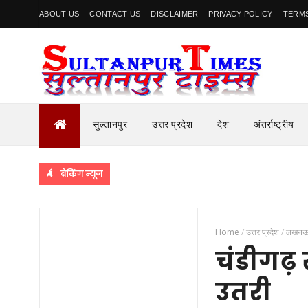
ABOUT US
CONTACT US
DISCLAIMER
PRIVACY POLICY
TERMS
सुल्तानपुर
उत्तर प्रदेश
देश
अंतर्राष्ट्रीय
ब्रेकिंग न्यूज
Home
/
उत्तर प्रदेश
/
लखन
चंडीगढ़ स
उतरी