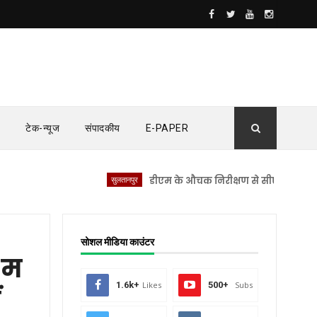
टेक-न्यूज
संपादकीय
E-PAPER
सुलतानपुर
डीएम के औचक निरीक्षण से सीएचसी लंभुआ में मचा
सोशल मीडिया काउंटर
ीम
1.6k+
Likes
500+
Subs
ं