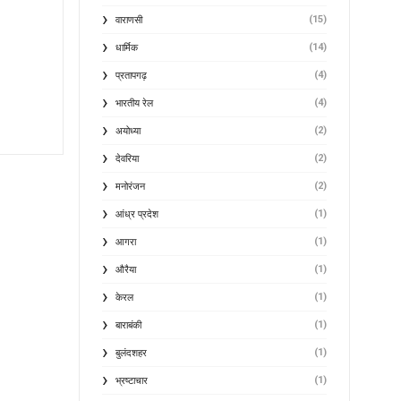
(15)
वाराणसी
(14)
धार्मिक
(4)
प्रतापगढ़
(4)
भारतीय रेल
(2)
अयोध्या
(2)
देवरिया
(2)
मनोरंजन
(1)
आंध्र प्रदेश
(1)
आगरा
(1)
औरैया
(1)
केरल
(1)
बाराबंकी
(1)
बुलंदशहर
(1)
भ्रष्टाचार