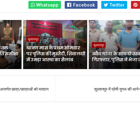
Whatsapp
Facebook
Twitter
सुल्तानपुर
सुल्तानपुर
ें जल
श्रावण मास के प्रथम सोमवार
ि समीक्षा
पर पुलिस की मुस्तैदी, शिवालयों
अवैध गांजा के साथ दो तस
में उमड़ा आस्था का सैलाब
गिरफ्तार, पुलिस ने भेजा 
 अन्तर्गत छात्र/छात्राओं को मतदान
सुल्तानपुर में प्रेमी युगल की थाने म