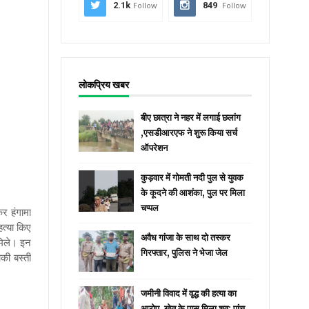
2.1k
Follow
849
Follow
लोकप्रिय खबर
बीए छात्रा ने नहर में लगाई छलांग
,एसडीआरएफ ने शुरू किया सर्च
ऑपरेशन
कुड़वार में गोमती नदी पुल से युवक
के कूदने की आशंका, पुल पर मिला
चप्पल
र हंगामा
त्या किए
अवैध गांजा के साथ दो तस्कर
 मिले। इन
गिरफ्तार, पुलिस ने भेजा जेल
की बस्ती
जमीनी विवाद में वृद्ध की हत्या का
आरोप, खेत के पास मिला शव; पांच