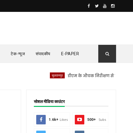
टेक-न्यूज
संपादकीय
E-PAPER
सुलतानपुर
डीएम के औचक निरीक्षण से सीएचसी लंभुआ में 
सोशल मीडिया काउंटर
1.6k+
Likes
500+
Subs