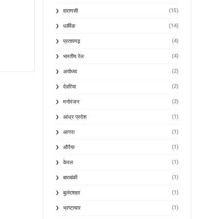
(15)
वाराणसी
(14)
धार्मिक
(4)
प्रतापगढ़
(4)
भारतीय रेल
(2)
अयोध्या
(2)
देवरिया
(2)
मनोरंजन
(1)
आंध्र प्रदेश
(1)
आगरा
(1)
औरैया
(1)
केरल
(1)
बाराबंकी
(1)
बुलंदशहर
(1)
भ्रष्टाचार