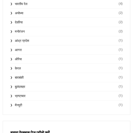
(4)
भारतीय रेल
(2)
अयोध्या
(2)
देवरिया
(2)
मनोरंजन
(1)
आंध्र प्रदेश
(1)
आगरा
(1)
औरैया
(1)
केरल
(1)
बाराबंकी
(1)
बुलंदशहर
(1)
भ्रष्टाचार
(1)
मैनपुरी
हमारा फेसबुक पेज फॉलो करें