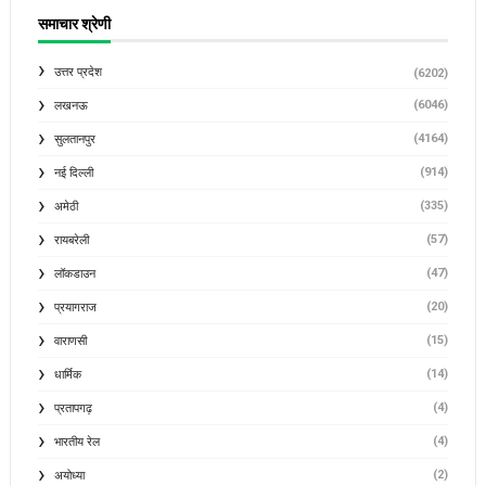
समाचार श्रेणी
उत्तर प्रदेश
(6202)
(6046)
लखनऊ
(4164)
सुलतानपुर
(914)
नई दिल्ली
(335)
अमेठी
(57)
रायबरेली
(47)
लॉकडाउन
(20)
प्रयागराज
(15)
वाराणसी
(14)
धार्मिक
(4)
प्रतापगढ़
(4)
भारतीय रेल
(2)
अयोध्या